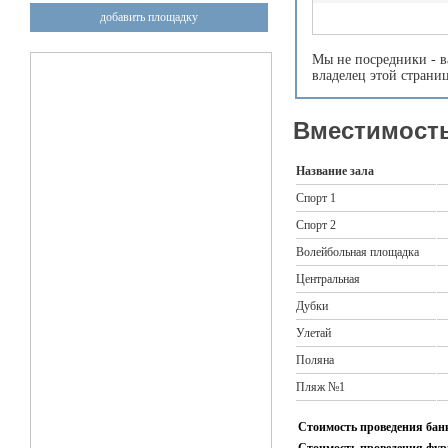
добавить площадку
Мы не посредники - в
владелец этой страни
Вместимость
Название зала
Спорт 1
Спорт 2
Волейбольная площадка
Центральная
Дубки
Улетай
Поляна
Пляж №1
Стоимость проведения банк