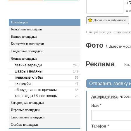
+
www
Добавить в избранное
Площадки
Банкетные площадки
Специализация:
пляжные 
Бизнес-площадки
Фото
Концертные площадки
/
Вместимост
Свадебные площадки
Летние площадки
Реклама
Как 
летние веранды
245
шатры / поляны
142
пляжные клубы
53
Отправить заявку и
яхт-клубы
47
оборудованные причалы
33
теплоходы / банкетоходы
26
Авторизуйтесь
, чтобы
Загородные площадки
Имя
*
Игровые площадки
Спортивные площадки
Особые площадки
Телефон
*