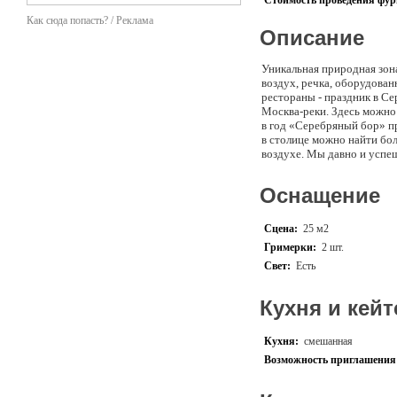
Стоимость проведения фурш
Как сюда попасть? / Реклама
Описание
Уникальная природная зон
воздух, речка, оборудован
рестораны - праздник в Се
Москва-реки. Здесь можно 
в год «Серебряный бор» п
в столице можно найти бо
воздухе. Мы давно и успе
уровня сложности. Именно
это значит, что праздник
Оснащение
Сцена:
25 м2
Гримерки:
2 шт.
Свет:
Есть
Кухня и кейт
Кухня:
смешанная
Возможность приглашения 