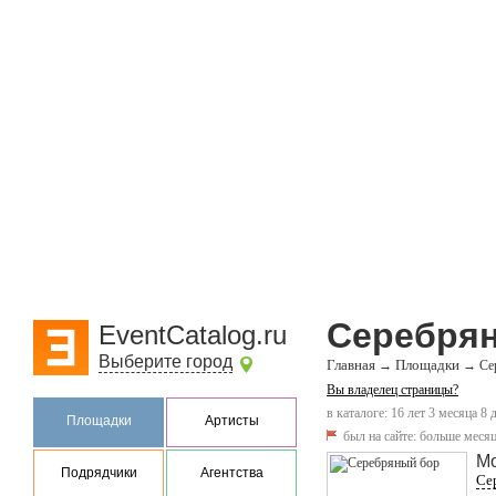
Серебря
EventCatalog.ru
Выберите город
Главная
Площадки
→
→
Се
Вы владелец страницы?
в каталоге: 16 лет 3 месяца 8 
Площадки
Артисты
был на сайте:
больше месяц
М
Подрядчики
Агентства
Се