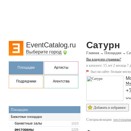
Сатурн
EventCatalog.ru
Выберите город
Главная
Площадки
→
→
Са
Вы владелец страницы?
в каталоге: 15 лет 2 месяца 7 
Площадки
Артисты
был на сайте:
больше месяц
Мо
Подрядчики
Агентства
Мос
+7
www
Добавить в избранное
Площадки
Банкетные площадки
Специализация:
ресторан
банкетные залы
1523
рестораны
1225