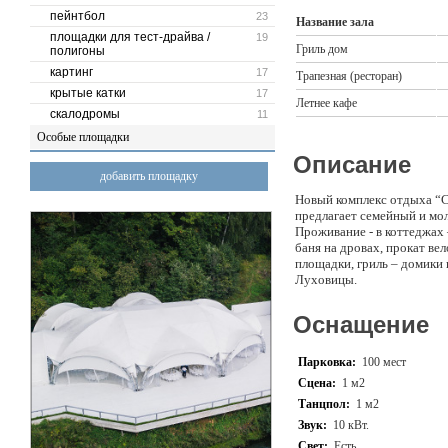
пейнтбол
23
Название зала
площадки для тест-драйва /
19
Гриль дом
полигоны
картинг
17
Трапезная (ресторан)
крытые катки
17
Летнее кафе
скалодромы
11
Особые площадки
Описание
добавить площадку
Новый комплекс отдыха “СА
предлагает семейный и мо
Проживание - в коттеджах 
баня на дровах, прокат ве
площадки, гриль – домики 
Луховицы.
Оснащение
Парковка:
100 мест
Сцена:
1 м2
Танцпол:
1 м2
Звук:
10 кВт.
Свет:
Есть