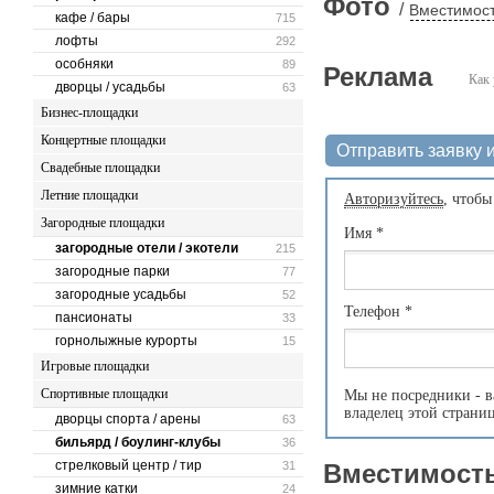
Фото
/
Вместимост
кафе / бары
715
лофты
292
особняки
89
Реклама
Как 
дворцы / усадьбы
63
Бизнес-площадки
Концертные площадки
Отправить заявку и
Свадебные площадки
Летние площадки
Авторизуйтесь
, чтобы
Загородные площадки
Имя
*
загородные отели / экотели
215
загородные парки
77
загородные усадьбы
52
Телефон
*
пансионаты
33
горнолыжные курорты
15
Игровые площадки
Спортивные площадки
Мы не посредники - в
владелец этой страни
дворцы спорта / арены
63
бильярд / боулинг-клубы
36
стрелковый центр / тир
31
Вместимость
зимние катки
24