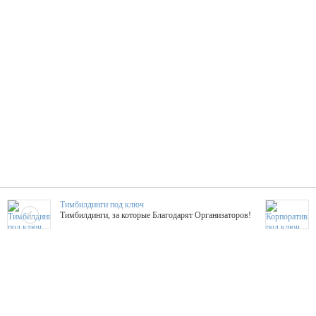
Тимбилдинги под ключ
Тимбилдинги, за которые Благодарят Организаторов!
Жажда Творчества
ТОПовые мастер-классы на мероприятие! Гибкие цены!
ShowTex - Декор и Ди
Мас