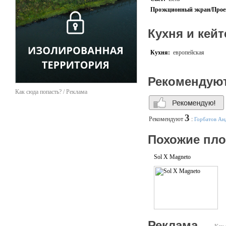
Проэкционный экран/Прое
Кухня и кейт
Кухня:
европейская
Рекомендую
Как сюда попасть? / Реклама
3
Рекомендуют
:
Горбатов Ан
Похожие пл
Sol X Magneto
Реклама