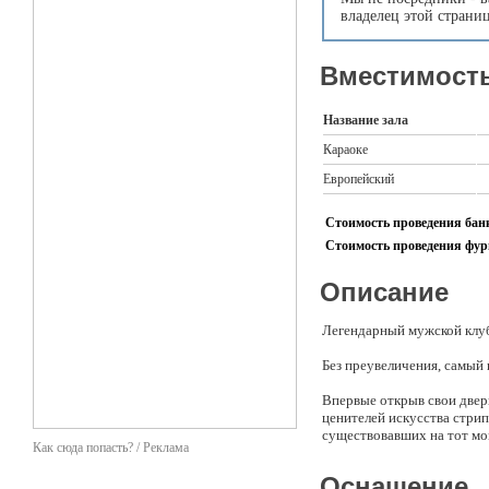
владелец этой страни
Вместимость
Название зала
Караоке
Европейский
Стоимость проведения банк
Стоимость проведения фурш
Описание
Легендарный мужской клу
Без преувеличения, самый 
Впервые открыв свои двери
ценителей искусства стри
существовавших на тот мом
Как сюда попасть? / Реклама
своих стенах театр эроти
для мужчин, не только в Мо
Оснащение