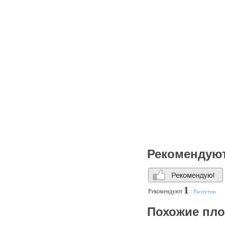
аюрведический массаж сто
Знающие и любящие свое д
ваш внутренний мир обрел
На протяжении 17 лет, сох
«Распутин», по прежнему п
проведенного здесь времен
Рекомендую
1
Рекомендуют
:
Распутин
Похожие пл