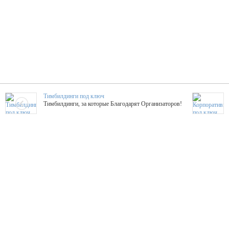
Тимбилдинги под ключ
Тимбилдинги, за которые Благодарят Организаторов!
Жажда Творчества
ТОПовые мастер-классы на мероприятие! Гибкие цены!
ShowTex - Декор и Ди
Мас
ShowTex - производитель огнестойких декораций
ТОП
Группа «Москвичка»
3D 
Настроение, стиль, настоящий драйв в Ваш день!
Кажд