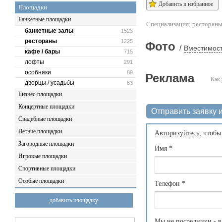
Добавить в избранное
Площадки
Банкетные площадки
Специализация:
ресторан
банкетные залы
1523
рестораны
1225
Фото
/
Вместимост
кафе / бары
715
лофты
291
особняки
89
Реклама
Как 
дворцы / усадьбы
63
Бизнес-площадки
Концертные площадки
Отправить заявку и
Свадебные площадки
Летние площадки
Авторизуйтесь
, чтобы
Загородные площадки
Имя
*
Игровые площадки
Спортивные площадки
Особые площадки
Телефон
*
добавить площадку
Мы не посредники - в