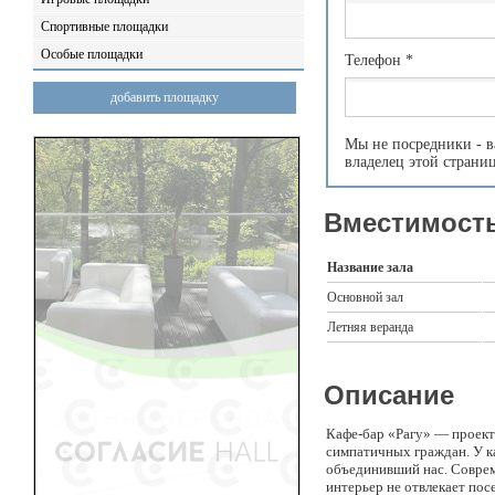
Спортивные площадки
Особые площадки
Телефон
*
добавить площадку
Мы не посредники - в
владелец этой страни
Вместимость
Название зала
Основной зал
Летняя веранда
Описание
Кафе-бар «Рагу» — проект
симпатичных граждан. У ка
объединивший нас.
Соврем
интерьер не отвлекает по