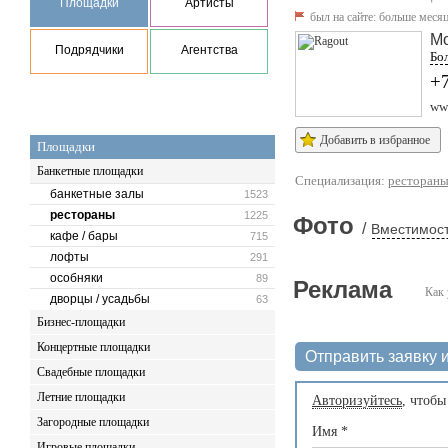
Площадки
Артисты
был на сайте:
больше месяц
М
Подрядчики
Агентства
Бол
+7
www
Добавить в избранное
Площадки
Банкетные площадки
Специализация:
ресторан
банкетные залы
1523
рестораны
1225
Фото
/
Вместимост
кафе / бары
715
лофты
291
особняки
89
Реклама
Как 
дворцы / усадьбы
63
Бизнес-площадки
Концертные площадки
Отправить заявку и
Свадебные площадки
Летние площадки
Авторизуйтесь
, чтобы
Загородные площадки
Имя
*
Игровые площадки