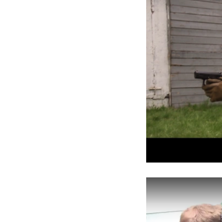
Спортивный городок с от
- Футбольная площадка с 
- Беговая дорожка с резин
- Баскетбольная площадка
- Две волейбольные площа
- Верёвочная трасса (панд
- Рукоходы, брусья, турни
Крытый спорткомплекс
- Спортзал (баскетбол, ми
- Борцовский зал с татами
- Тренажёрный зал (станки,
- Тренажёры, оборудование
- Спортивный инвентарь (н
скакалки, канат для перет
- Раздевалки и душевые к
Учебно-тренировочный ком
- Класс тактико-специаль
разведчиков
- Медицинский класс с уче
- Класс топографии с нео
- Классы огневой подгото
Залы и оборудование для 
- Зал на 200 мест для про
кресла позволяют полность