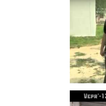
Соревнования с командами 
Полевые выходы, курсы вы
Конференции, презентации
Инфраструктура и реквизи
Крупнейший в России комп
- 15-метровый скалодром м
штурмовиков с крыши)
- 8-метровый закрытый «з
- Два озера для отработки
Армейские объекты
- Полоса препятствий, Око
- Щиты для обучения мета
- Плац для строевой подго
Воздушно-десантный комп
Комплекс стрелковой подг
- Стрелковая галерея (тир
- Крытый 25-метровый тир
- Открытая площадка для 
- Площадка для стрельбы 
- Классы огневой подгото
- Площадки для стрельбы и
- Полный комплект стрелко
арбалеты)