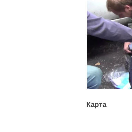
- Методический кабинет д
- Звуковое оборудование 
Питание
- Столовая до 250 мест, в 
- Летний столовый навес с
- Организация питания на
Размещение и проживание
- Двух- и трёхэтажные корп
- Двухместные VIP-номера
- Оборудованный палаточны
- Бани, сауна, бильярд, ду
Постоянно функционирую
Прачечный комплекс (для 
Контрольно-пропускной пу
Собственная котельная, у
142150, Новая Москва, Но
Центр расположен в 37 к
GPS-координаты для навиг
Карта
тел.: +7 (909) 939-75-78, 