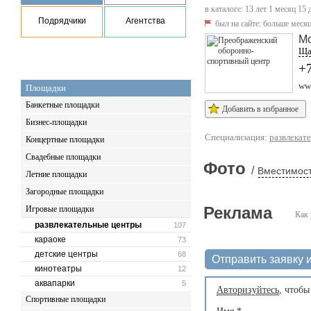
в каталоге: 13 лет 1 месяц 15 
Подрядчики
Агентства
был на сайте:
больше месяц
Мо
Ща
+
ww
Площадки
Банкетные площадки
Добавить в избранное
Бизнес-площадки
Специализация:
развлекат
Концертные площадки
Свадебные площадки
Фото
/
Вместимост
Летние площадки
Загородные площадки
Реклама
Игровые площадки
Как 
развлекательные центры
107
караоке
73
детские центры
68
Отправить заявку и
кинотеатры
12
аквапарки
5
Авторизуйтесь
, чтобы
Спортивные площадки