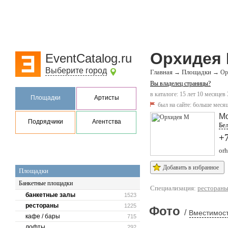
Орхидея
EventCatalog.ru
Выберите город
Главная
Площадки
→
→
Ор
Вы владелец страницы?
в каталоге: 15 лет 10 месяцев 
Площадки
Артисты
был на сайте:
больше месяц
М
Подрядчики
Агентства
Бел
+7
or
Добавить в избранное
Площадки
Банкетные площадки
Специализация:
ресторан
банкетные залы
1523
рестораны
1225
Фото
/
Вместимост
кафе / бары
715
лофты
292