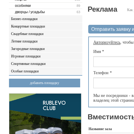
особняки
89
Реклама
Как 
дворцы / усадьбы
63
Бизнес-площадки
Концертные площадки
Отправить заявку и
Свадебные площадки
Летние площадки
Авторизуйтесь
, чтобы
Загородные площадки
Имя
*
Игровые площадки
Спортивные площадки
Особые площадки
Телефон
*
добавить площадку
Мы не посредники - в
владелец этой страни
Вместимость
Название зала