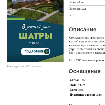
Большой зал
Бордовый зал
VIP
Описание
Орхидея очень красивое и 
кухней в прекрасном интер
вызывающее название кня
утра. Любителям азербайдж
свой рацион могут заказат
Есть VIP залы в которых п
Спокойная музыка, теплая,
Как сюда попасть? / Реклама
что говорить лучше один р
Оснащение
мы всегда рады принять г
другими событиями которы
Сцена:
1 м2
Звук:
9 кВт.
Свет:
Есть
Плазменые панели:
2 шт.