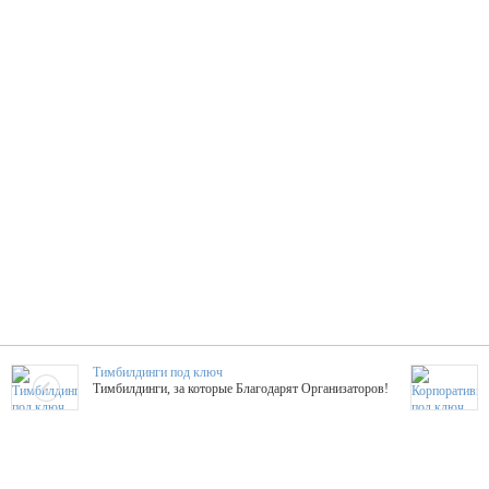
Тимбилдинги под ключ
Тимбилдинги, за которые Благодарят Организаторов!
Жажда Творчества
ТОПовые мастер-классы на мероприятие! Гибкие цены!