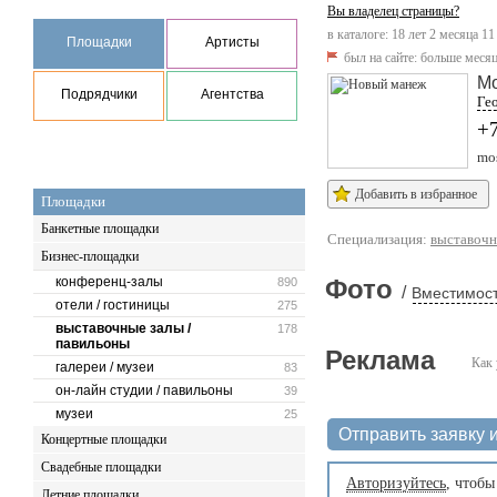
Вы владелец страницы?
в каталоге: 18 лет 2 месяца 11
Площадки
Артисты
был на сайте:
больше месяц
М
Подрядчики
Агентства
Гео
+7
mo
Добавить в избранное
Площадки
Банкетные площадки
Специализация:
выставочн
Бизнес-площадки
конференц-залы
Фото
890
/
Вместимост
отели / гостиницы
275
выставочные залы /
178
павильоны
Реклама
Как 
галереи / музеи
83
он-лайн студии / павильоны
39
музеи
25
Отправить заявку и
Концертные площадки
Свадебные площадки
Авторизуйтесь
, чтобы
Летние площадки