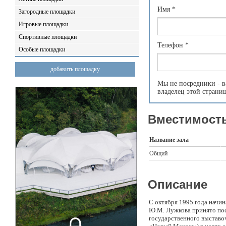
Имя
*
Загородные площадки
Игровые площадки
Спортивные площадки
Телефон
*
Особые площадки
добавить площадку
Мы не посредники - в
владелец этой страни
Вместимость
Название зала
Общий
Описание
С октября 1995 года начи
Ю.М. Лужкова принято пос
государственного выставо