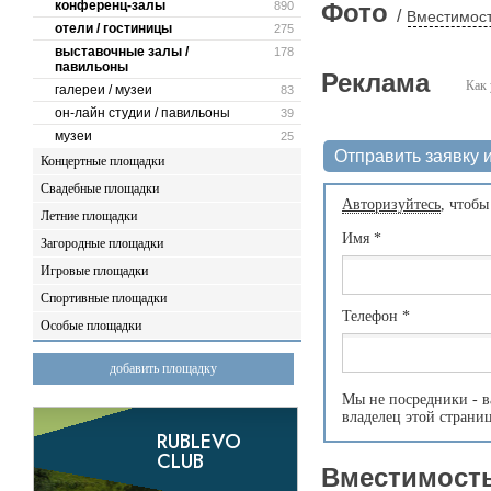
конференц-залы
Фото
890
/
Вместимост
отели / гостиницы
275
выставочные залы /
178
павильоны
Реклама
Как 
галереи / музеи
83
он-лайн студии / павильоны
39
музеи
25
Отправить заявку и
Концертные площадки
Свадебные площадки
Авторизуйтесь
, чтобы
Летние площадки
Имя
*
Загородные площадки
Игровые площадки
Спортивные площадки
Телефон
*
Особые площадки
добавить площадку
Мы не посредники - в
владелец этой страни
Вместимость