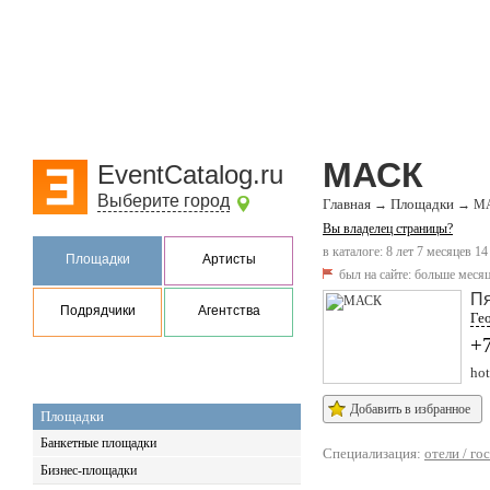
МАСК
EventCatalog.ru
Выберите город
Главная
Площадки
→
→
М
Вы владелец страницы?
в каталоге: 8 лет 7 месяцев 14
Площадки
Артисты
был на сайте:
больше месяц
Пя
Подрядчики
Агентства
Гео
+
hot
Добавить в избранное
Площадки
Банкетные площадки
Специализация:
отели / г
Бизнес-площадки