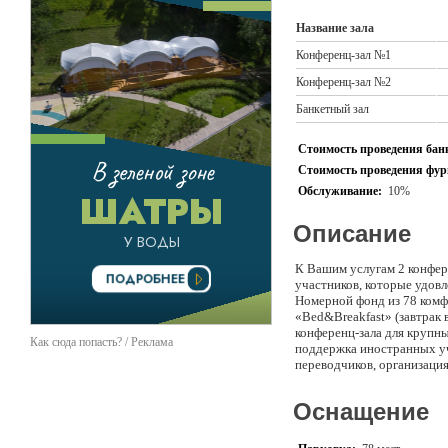
Название зала
Конференц-зал №1
Конференц-зал №2
Банкетный зал
Стоимость проведения банк
Стоимость проведения фурш
Обслуживание:
10%
Описание
К Вашим услугам 2 конфер
участников, которые удов
Номерной фонд из 78 комф
«Bed&Breakfast» (завтрак 
конференц-зала для крупны
Как сюда попасть? / Реклама
поддержка иностранных уч
переводчиков, организация
комплекса, собственная пр
участников мероприятия и
Оснащение
формате на самом высоком