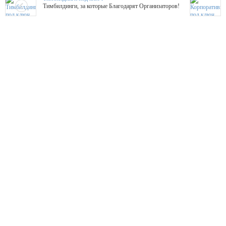
Тимбилдинги, за которые Благодарят Организаторов!
Жажда Творчества
ТОПовые мастер-классы на мероприятие! Гибкие цены!
ShowTex - Декор и Ди
Мас
ShowTex - производитель огнестойких декораций
ТОП
Группа «Москвичка»
3D 
Настроение, стиль, настоящий драйв в Ваш день!
Кажд
ПК Киловатт Уфа
Вячеслав Вер
Техническое обеспечение мероприятий
Ведущий - за 