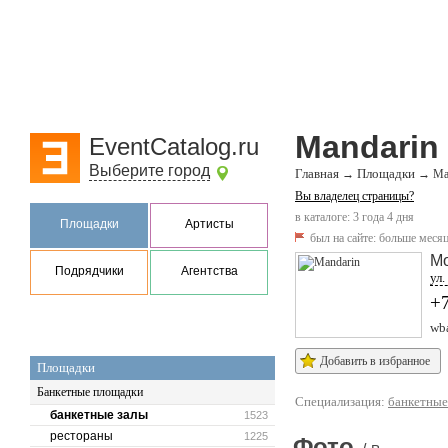
Mandarin
EventCatalog.ru
Выберите город
Главная
Площадки
→
→
Ma
Вы владелец страницы?
в каталоге: 3 года 4 дня
Площадки
Артисты
был на сайте:
больше месяц
М
Подрядчики
Агентства
ул.
+
wba
Добавить в избранное
Площадки
Банкетные площадки
Специализация:
банкетные
банкетные залы
1523
рестораны
1225
Фото