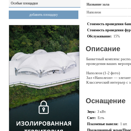
Особые площадки
Название зала
Наполеон
добавить площадку
Стоимость проведения банк
Стоимость проведения фурш
Обслуживание:
15%
Описание
Банкетный комплекс распо
проведения ваших меропр
Наполеон (1-2 фото)
Зал «Наполеон» — элегантн
Классический интерьер с 
Loft bar (3-4 фото)
Зал Loft бар – уютный и с
Оснащение
переговоров, тематически
находится в здании истори
фуршетов, дней рождения,
Звук:
3 кВт.
Свет:
Есть
Play room (5-6 фото)
Плазменые панели:
1 шт.
Play Room находится на во
49 человек или фуршетов 
Проэкционный экран/Прое