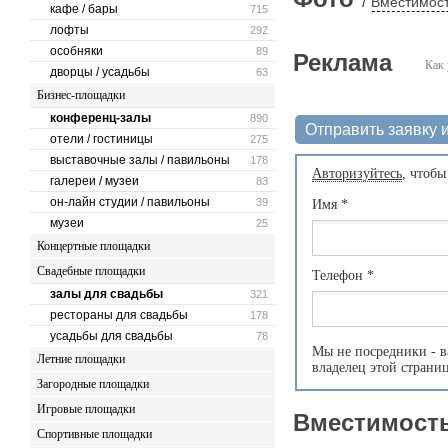
/
Вместимост
кафе / бары
715
лофты
292
особняки
89
Реклама
Как 
дворцы / усадьбы
63
Бизнес-площадки
конференц-залы
890
Отправить заявку и
отели / гостиницы
275
выставочные залы / павильоны
178
Авторизуйтесь
, чтобы
галереи / музеи
83
он-лайн студии / павильоны
39
Имя
*
музеи
25
Концертные площадки
Свадебные площадки
Телефон
*
залы для свадьбы
321
рестораны для свадьбы
178
усадьбы для свадьбы
78
Мы не посредники - в
Летние площадки
владелец этой страни
Загородные площадки
Игровые площадки
Вместимость
Спортивные площадки