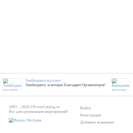
Тимбилдинги под ключ
Тимбилдинги, за которые Благодарят Организаторов!
Жажда Творчества
2005 – 2026 ©
EventCatalog.ru
ТОПовые мастер-классы на мероприятие! Гибкие цены!
Войти
Все для организации мероприятий!
Регистрация
Добавить компанию
ShowTex - Декор и Ди
Мас
ShowTex - производитель огнестойких декораций
ТОП