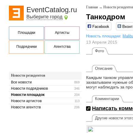
Главная
→
Новости резиденто
EventCatalog.ru
Танкодром
Выберите город
Facebook
Вконт
Площадки
Артисты
Новость площадки:
Malib
13 Апреля 2015
Подрядчики
Агентства
Фото
Описание
Новости резидентов
Каждым танком управляю
захватываем нужные объ
Все новости
869
могут наблюдать за пр
Новости подрядчиков
346
Новости площадок
204
Комментарии
Новости артистов
113
Новости агентств
206
Написать комм
Другие новости этог