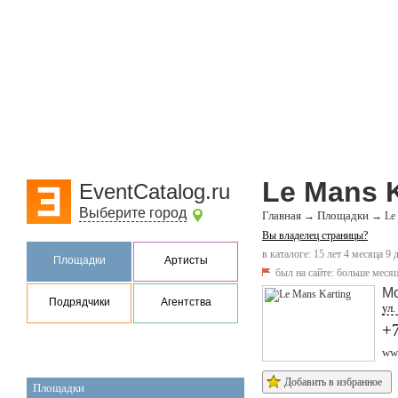
Le Mans K
EventCatalog.ru
Выберите город
Главная
Площадки
→
→
Le
Вы владелец страницы?
в каталоге: 15 лет 4 месяца 9 
Площадки
Артисты
был на сайте:
больше месяц
М
Подрядчики
Агентства
ул.
+
www
Добавить в избранное
Площадки