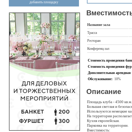
добавить площадку
Вместимость
Название зала
Трасса
Ресторан
Конференц-зал
Стоимость проведения банк
Стоимость проведения фурш
Дополнительная арендная 
Обслуживание:
10%
Описание
Площадь клуба - 4500 кв.м
Большая светлая и безопас
Используются немецкие ка
На территории располагает
Кухня европейская.
Парковка на территории.
Вместимость: