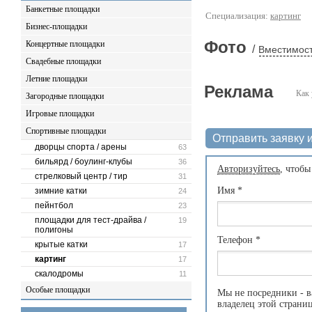
Банкетные площадки
Специализация:
картинг
Бизнес-площадки
Фото
Концертные площадки
/
Вместимост
Свадебные площадки
Летние площадки
Реклама
Как 
Загородные площадки
Игровые площадки
Спортивные площадки
Отправить заявку и
дворцы спорта / арены
63
бильярд / боулинг-клубы
36
Авторизуйтесь
, чтобы
стрелковый центр / тир
31
Имя
*
зимние катки
24
пейнтбол
23
площадки для тест-драйва /
19
полигоны
Телефон
*
крытые катки
17
картинг
17
скалодромы
11
Особые площадки
Мы не посредники - в
владелец этой страни