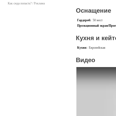
банкет 100 чел, фуршет - 3
Как сюда попасть? / Реклама
Цены:
Оснащение
Аренда трассы: Пн-Чт 3500
Возможно полное закрытие
Гардероб:
50 мест
Проэкционный экран/Прое
Кухня и кейт
Кухня:
Европейская
Видео