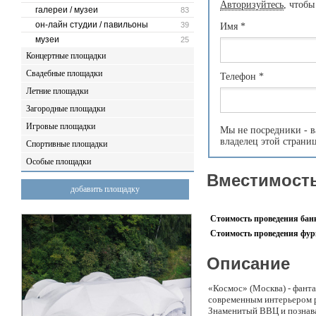
Авторизуйтесь
, чтобы
галереи / музеи
83
он-лайн студии / павильоны
39
Имя
*
музеи
25
Концертные площадки
Свадебные площадки
Телефон
*
Летние площадки
Загородные площадки
Игровые площадки
Мы не посредники - в
владелец этой страни
Спортивные площадки
Особые площадки
Вместимость
добавить площадку
Стоимость проведения банк
Стоимость проведения фурш
Описание
«Космос» (Москва) - фант
современным интерьером р
Знаменитый ВВЦ и познава