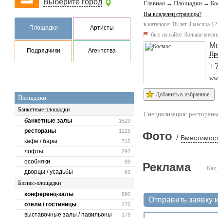
Выберите город
Главная
Площадки
→
→
Ко
Вы владелец страницы?
в каталоге: 18 лет 3 месяца 12
Площадки
Артисты
был на сайте:
больше месяц
М
Подрядчики
Агентства
Пр
+
ww
Добавить в избранное
Площадки
Банкетные площадки
Специализация:
ресторан
банкетные залы
1523
рестораны
1225
Фото
/
Вместимост
кафе / бары
715
лофты
292
особняки
89
Реклама
Как 
дворцы / усадьбы
63
Бизнес-площадки
конференц-залы
890
Отправить заявку и
отели / гостиницы
275
выставочные залы / павильоны
178