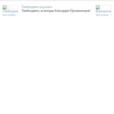
Тимбилдинги под ключ
Тимбилдинги, за которые Благодарят Организаторов!
Жажда Творчества
ТОПовые мастер-классы на мероприятие! Гибкие цены!
ShowTex - Декор и Ди
Мас
ShowTex - производитель огнестойких декораций
ТОП
Группа «Москвичка»
3D 
Настроение, стиль, настоящий драйв в Ваш день!
Кажд
ПК Киловатт Уфа
Вячеслав Вер
Техническое обеспечение мероприятий
Ведущий - за 