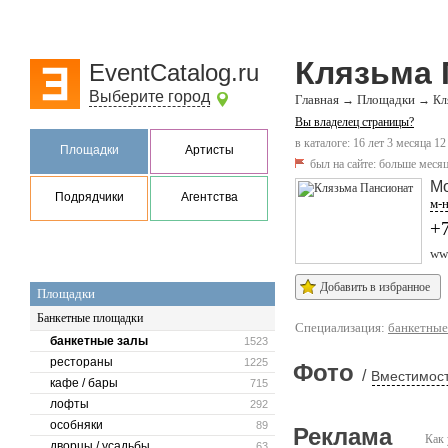
Клязьма 
EventCatalog.ru
Выберите город
Главная
Площадки
→
→
Кл
Вы владелец страницы?
в каталоге: 16 лет 3 месяца 12
Площадки
Артисты
был на сайте:
больше месяц
Мо
Подрядчики
Агентства
м-н
+7
ww
Добавить в избранное
Площадки
Банкетные площадки
Специализация:
банкетные
банкетные залы
1523
рестораны
1225
Фото
/
Вместимост
кафе / бары
715
лофты
292
особняки
89
Реклама
Как 
дворцы / усадьбы
63