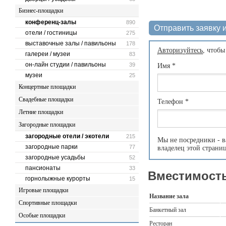
Бизнес-площадки
конференц-залы
890
Отправить заявку и
отели / гостиницы
275
выставочные залы / павильоны
178
Авторизуйтесь
, чтобы
галереи / музеи
83
он-лайн студии / павильоны
39
Имя
*
музеи
25
Концертные площадки
Свадебные площадки
Телефон
*
Летние площадки
Загородные площадки
загородные отели / экотели
215
Мы не посредники - в
загородные парки
77
владелец этой страни
загородные усадьбы
52
пансионаты
33
Вместимость
горнолыжные курорты
15
Игровые площадки
Название зала
Спортивные площадки
Банкетный зал
Особые площадки
Ресторан