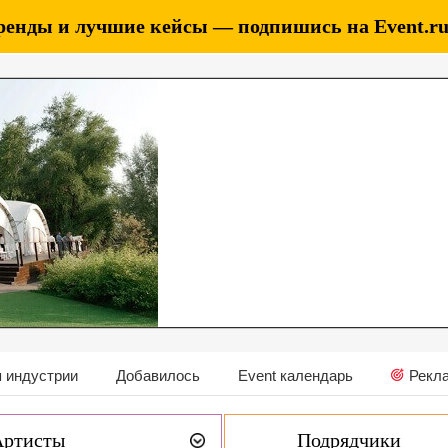
ренды и лучшие кейсы — подпишись на Event.ru 
 индустрии
Добавилось
Event календарь
Рекл
Артисты
Подрядчики