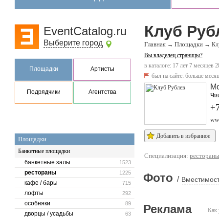
Клуб Руб
EventCatalog.ru
Выберите город
Главная
Площадки
→
→
Кл
Вы владелец страницы?
в каталоге: 17 лет 7 месяцев 2
Площадки
Артисты
был на сайте:
больше месяц
М
Подрядчики
Агентства
Чис
+7
www
Добавить в избранное
Площадки
Банкетные площадки
Специализация:
ресторан
банкетные залы
1523
рестораны
1225
Фото
/
Вместимост
кафе / бары
715
лофты
292
особняки
89
Реклама
Как 
дворцы / усадьбы
63