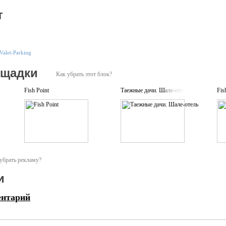
т
Valet-Parking
ощадки
Как убрать этот блок?
Fish Point
Таежные дачи. Шале-отель
Fis
убрать рекламу?
и
ентарий