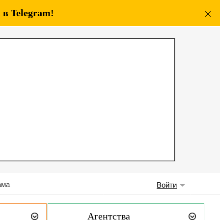
в Telegram!
ама
Войти
Агентства