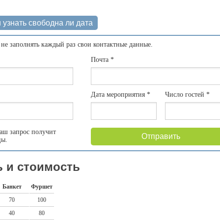
 узнать свободна ли дата
 не заполнять каждый раз свои контактные данные.
Почта
*
Дата мероприятия
*
Число гостей
*
аш запрос получит
Отправить
цы.
 и стоимость
Банкет
Фуршет
70
100
40
80