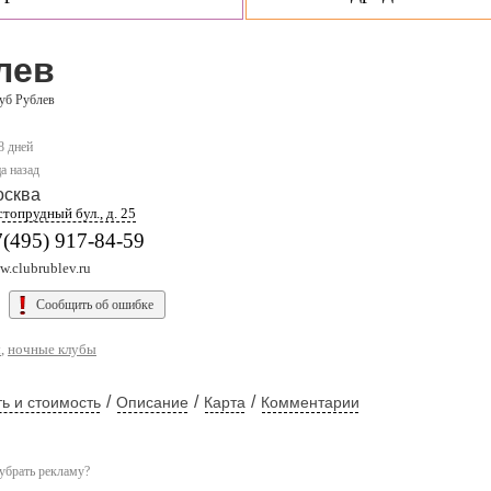
лев
уб Рублев
8 дней
а назад
осква
топрудный бул., д. 25
(495) 917-84-59
.clubrublev.ru
Сообщить об ошибке
ы
,
ночные клубы
/
/
/
ь и стоимость
Описание
Карта
Комментарии
убрать рекламу?