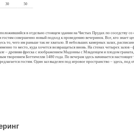
30
50
асположившийся в отдельно стоящем здании на Чистых Прудах по соседству со
м гостям совершенно новый подход к проведению вечеринок. Все, кто знает це
есь то, чего им раньше так не хватало. В небольших камерных залах, расписан
именно то место, куда хочется возвращаться вновь. На стенах четырех залов - 
зале – древняя фреска с изображением Мадонны с Младенцем и плодом граната
м творением Боттичелли 1480 года. По вечерам здесь начинается настоящее 
редлагается гостям. Один зал выделен под игровое пространство – здесь, под 
одящее на плазменные панели, установленные в других помещениях клуба, В
показать остальным, на что Вы способны. Здесь исчезают границы и условност
офессиональные актеры помогут Вам раскрыться, и только благодаря Вам полу
ить он-лайн трансляции в интернете – миллионы людей увидят и оценят Ваши 
о получать удовольствие от вечера. В ‘Рублеве’ устраиваются тематические ве
ием. Специфика этих мероприятий в том, что между актерами и залом нет четв
нии участвуют все желающие, и гости сами делают свой вечер таким, каким он
 клуба, и скучать не придется никому. Столики расходятся за месяц до анонси
та заранее. Последнее направление деятельности клуба – частные вечеринки.
можно все что угодно. Устроить похороны несчастной любви? Легко. ‘Мы помо
низаторы вечеринок. Мальчишники, корпоративы, встречи старых друзей, – для
у и меню. В ‘Рублеве’ готовятся блюда эксклюзивной авторской кухни, и иску
омическое пожелание гостей.
еринг