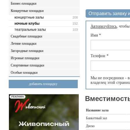
Бизнес-площадки
Концертные площадки
Отправить заявку и
концертные залы
208
ночные клубы
152
Авторизуйтесь
, чтобы
театральные залы
103
Имя
*
Свадебные площадки
Летние площадки
Загородные площадки
Телефон
*
Игровые площадки
Спортивные площадки
Особые площадки
Мы не посредники - в
владелец этой страни
добавить площадку
Вместимость
Название зала
Банкетный зал
Диско