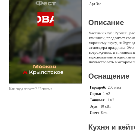
Арт Зал
Описание
Частный клуб ‘Рублев’, р
клиникой, предлагает свои
хорошему вкусу, найдут зд
атмосфера праздника. Это 
возрождения, а в главном 
вдохновленным одноименны
поучаствовать в котором п
транслирующих все происх
себя настоящей звездой и 
Оснащение
пошлость и ханжество. Пр
будущем планируется налад
время как Вы будете прост
Гардероб:
250 мест
Как сюда попасть? / Реклама
либо праздником или событ
Сцена:
1 м2
интерактивном представле
Танцпол:
1 м2
работает на все помещения
поторопитесь заказать мес
Звук:
10 кВт.
мечты гостей, – здесь воз
Свет:
Есть
горестей’, – говорят орга
предложит особую программ
внимания ни одно гастрон
Кухня и кейт