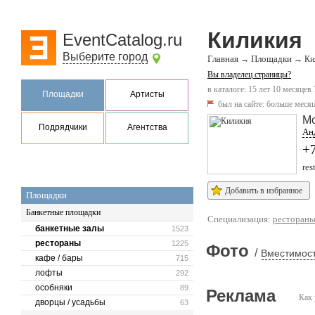
Киликия
EventCatalog.ru
Выберите город
Главная
Площадки
→
→
Ки
Вы владелец страницы?
в каталоге: 15 лет 10 месяцев 
Площадки
Артисты
был на сайте:
больше месяц
М
Подрядчики
Агентства
Анд
+7
res
Добавить в избранное
Площадки
Банкетные площадки
Специализация:
ресторан
банкетные залы
1523
рестораны
1225
Фото
/
Вместимост
кафе / бары
715
лофты
292
особняки
89
Реклама
Как 
дворцы / усадьбы
63