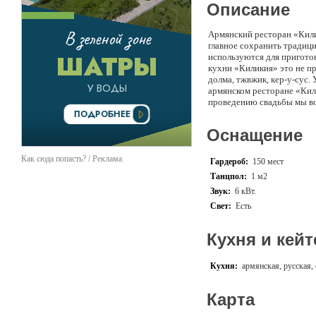
Описание
Армянский ресторан «Кили
главное сохранить традиц
используются для пригото
кухни «Киликия» это не пр
долма, тжвжик, кер-у-сус.
армянском ресторане «Кил
проведению свадьбы мы во
оформлением и отличной п
до 120 гостей. Большой ба
Оснащение
возможность произвести л
профессиональное музыкал
проведении любого корпора
Как сюда попасть? / Реклама
Гардероб:
150 мест
Помимо прочего, мы предл
Танцпол:
1 м2
фотографа, видео-оператор
Звук:
6 кВт.
Свет:
Есть
Кухня и кейт
Кухня:
армянская, русская,
Карта