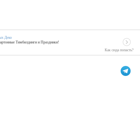
ых Деко
Картонные Тимбилдинги и Праздники!
Как сюда попасть?
EIDOSKOP
льное событие вашего праздника!
ых зарубежных артистах
ПК Киловатт Уфа
кие хиты от Паши Парфения!
Техническое обеспечение мероприятий