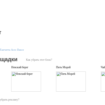
т
Танчитта Acro Dance
ощадки
Как убрать этот блок?
Невский берег
Пять Морей
Ча
убрать рекламу?