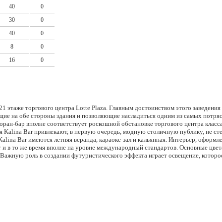
40
0
30
0
40
0
8
0
16
0
 21 этаже торгового центра Lotte Plaza. Главным достоинством этого заведени
ие на обе стороны здания и позволяющие насладиться одним из самых потр
оран-бар вполне соответствует роскошной обстановке торгового центра класс
 Kalina Bar привлекают, в первую очередь, модную столичную публику, не ст
alina Bar имеются летняя веранда, караоке-зал и кальянная. Интерьер, оформ
 и в то же время вполне на уровне международный стандартов. Основные цвет
Важную роль в создании футуристического эффекта играет освещение, которое
итяжения в просторном зале Kalina Bar является длинная барная стойка, слу
с панорамным обзором.
й карты принимал участие модный российский бармен, постоянно работающий
лубных завсегдатаев и содержит поистине головокружительные предложения, п
януть коктейль «Бельгийский белый мартини» из ванильной водки с белым бе
Личи мартини» (водка, перемешанная с личи, ликером Elderflower и лимонным
с корнем имбиря, медом и текилой). Винная карта тоже старается не отставать 