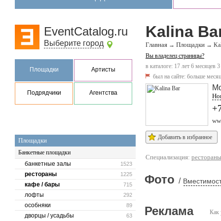
Kalina Ba
EventCatalog.ru
Выберите город
Главная
Площадки
→
→
Ka
Вы владелец страницы?
в каталоге: 17 лет 6 месяцев 3
Площадки
Артисты
был на сайте:
больше месяц
М
Подрядчики
Агентства
Нов
+
www
Добавить в избранное
Площадки
Банкетные площадки
Специализация:
ресторан
банкетные залы
1523
рестораны
1225
Фото
/
Вместимост
кафе / бары
715
лофты
292
особняки
89
Реклама
Как 
дворцы / усадьбы
63