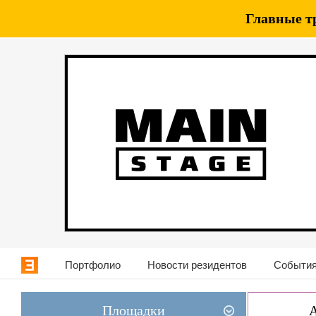
Главные т
Портфолио
Новости резидентов
События
Площадки