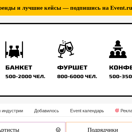
ренды и лучшие кейсы — подпишись на Event.ru 
 индустрии
Добавилось
Event календарь
Рекл
Артисты
Подрядчики