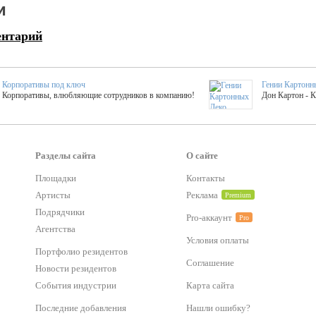
и
ентарий
Корпоративы под ключ
Гении Картонн
Корпоративы, влюбляющие сотрудников в компанию!
Дон Картон - 
Выездные мастер-клас
Группа KAL
Более 420 мастер-классов на выезде на мероприятие!
Яркое музыка
Разделы сайта
О сайте
Площадки
Контакты
тер-классы
Букинг компания №1
Артисты
Реклама
Premium
 25 активностей! Смета за 15 минут!
Оперативная информация о люб
Подрядчики
Pro-аккаунт
Pro
Агентства
Условия оплаты
Mapping
Хотите весело?
Портфолио резидентов
ый второй заказ контента со скидкой в 15%
Темпераментные балканс
Соглашение
Новости резидентов
События индустрии
Карта сайта
-STREET™
Последние добавления
Нашли ошибку?
тический БАР от 50 000 р.