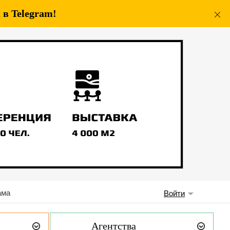
в Telegram!
ама
Войти
Агентства