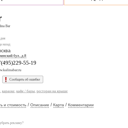
r
lina Bar
 дня
а назад
осква
инский бул., д.8
7(495)229-55-19
.kalinabar.ru
Сообщить об ошибке
ы
,
караоке
,
кафе / бары
,
ресторан на крыше
/
/
/
ь и стоимость
Описание
Карта
Комментарии
убрать рекламу?