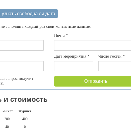
 узнать свободна ли дата
 не заполнять каждый раз свои контактные данные.
Почта
*
Дата мероприятия
*
Число гостей
*
аш запрос получит
Отправить
цы.
 и стоимость
Банкет
Фуршет
200
400
40
0