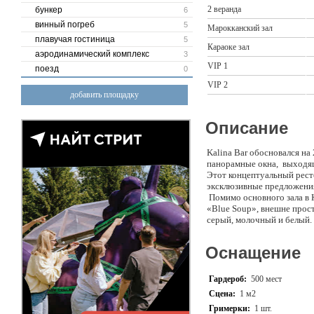
2 веранда
бункер
6
винный погреб
5
Марокканский зал
плавучая гостиница
5
Караоке зал
аэродинамический комплекс
3
VIP 1
поезд
0
VIP 2
добавить площадку
Описание
Kalina Bar обосновался на
панорамные окна, выходящ
Этот концептуальный рест
эксклюзивные предложения
Помимо основного зала в K
«Blue Soup», внешне прост
серый, молочный и белый. 
времени суток. Центром пр
двумя обширными окнами 
Оснащение
В составлении коктейльно
уже прославилось среди к
удовольствие. Можно упом
Гардероб:
500 мест
какао-ликером, коктейль «
Сцена:
1 м2
арбуз» (сочетание арбуза 
Гримерки:
1 шт.
предложений.