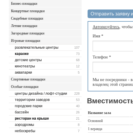
Бизнес-площадки
Концертные площадки
Отправить заявку и
Свадебные площадки
Летние площадки
Авторизуйтесь
, чтобы
Загородные площадки
Имя
*
Игровые площадки
развлекательные центры
107
караоке
73
Телефон
*
детские центры
68
кинотеатры
12
аквапарки
5
Спортивные площадки
Мы не посредники - в
владелец этой страни
Особые площадки
центры дизайна / лофт-студии
228
Вместимость
территории заводов
53
городские парки
40
бассейн
26
Название зала
ресторан на крыше
21
Основной
аэродромы
8
1 веранда
небоскребы
7