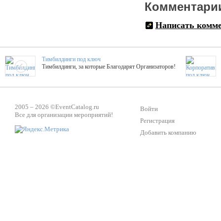
Комментари
Написать комм
Тимбилдинги под ключ
Тимбилдинги, за которые Благодарят Организаторов!
Жажда Творчества
ТОПовые мастер-классы на мероприятие! Гибкие цены!
2005 – 2026 ©
EventCatalog.ru
Войти
Все для организации мероприятий!
Регистрация
Добавить компанию
ShowTex - Декор и Ди
Мас
ShowTex - производитель огнестойких декораций
ТОП
Группа «Москвичка»
3D 
Настроение, стиль, настоящий драйв в Ваш день!
Кажд
Вячеслав Верещака
BAR
Ведущий - за деньги! Яркие эмоции - в подарок!
Тема