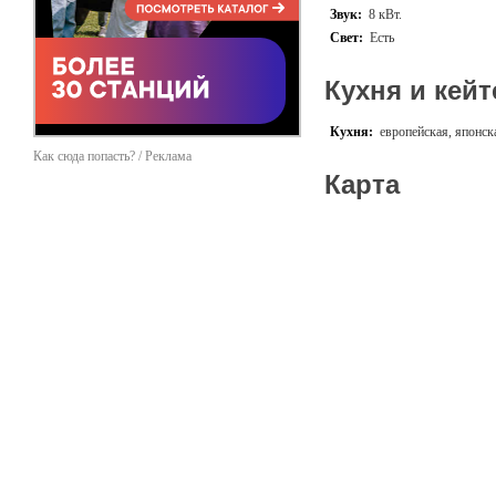
Ресторанное меню Kalina B
Звук:
8 кВт.
японская кухни. Шеф-конс
Свет:
Есть
авторские прочтения подар
Среди более традиционных
фрегула с морепродуктами»
Кухня и кейт
украшения из ягод, в том 
Кухня:
европейская, японск
Как сюда попасть? / Реклама
Карта