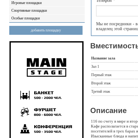
Телефон
*
Игровые площадки
Спортивные площадки
Особые площадки
Мы не посредники - в
владелец этой страни
добавить площадку
Вместимость
Название зала
Зал 1
Первый этаж
Второй этаж
Третий этаж
Описание
116 по счету в мире и вто
Кафе располагается в ста
посетителей в трех барах 
Изысканные блюда и напит