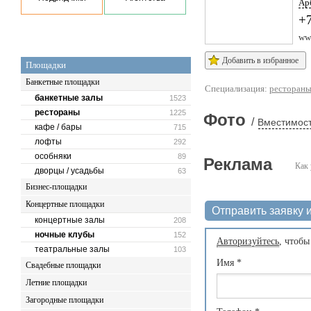
Арб
+
www
Добавить в избранное
Площадки
Банкетные площадки
Специализация:
ресторан
банкетные залы
1523
рестораны
1225
Фото
/
Вместимост
кафе / бары
715
лофты
292
особняки
89
Реклама
Как 
дворцы / усадьбы
63
Бизнес-площадки
Концертные площадки
Отправить заявку и
концертные залы
208
ночные клубы
152
Авторизуйтесь
, чтобы
театральные залы
103
Имя
*
Свадебные площадки
Летние площадки
Загородные площадки