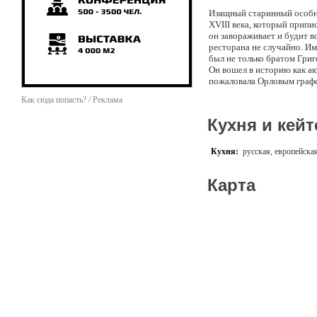
Изящный старинный особн
XVIII века, который припи
он завораживает и будит 
ресторана не случайно. Им
был не только братом Григ
Он вошел в историю как а
пожаловала Орловым графс
встречи, к Вашим услугам 
Как сюда попасть? / Реклама
и для проведения банкетно
В ресторане установлена 
Кухня и кейт
Кухня:
русская, европейска
Карта