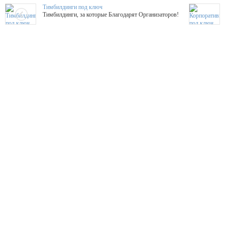
Тимбилдинги под ключ
Тимбилдинги, за которые Благодарят Организаторов!
Жажда Творчества
ТОПовые мастер-классы на мероприятие! Гибкие цены!
ShowTex - Декор и Ди
Мас
ShowTex - производитель огнестойких декораций
ТОП
Группа «Москвичка»
3D 
Настроение, стиль, настоящий драйв в Ваш день!
Кажд
ПК Киловатт Уфа
Вячеслав Вер
Техническое обеспечение мероприятий
Ведущий - за 