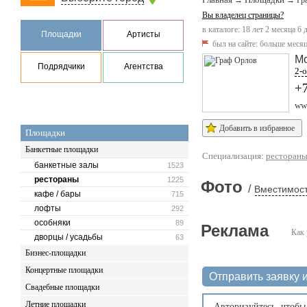
→
→
Гр
Вы владелец страницы?
в каталоге: 18 лет 2 месяца 6 
Площадки
Артисты
был на сайте:
больше месяц
М
Подрядчики
Агентства
2-
+7
www
Добавить в избранное
Площадки
Банкетные площадки
Специализация:
ресторан
банкетные залы
1523
рестораны
1225
Фото
/
Вместимост
кафе / бары
715
лофты
292
особняки
89
Реклама
Как 
дворцы / усадьбы
63
Бизнес-площадки
Концертные площадки
Отправить заявку и
Свадебные площадки
Летние площадки
Авторизуйтесь
, чтобы