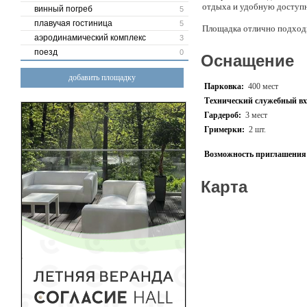
отдыха и удобную доступн
винный погреб
5
плавучая гостиница
5
Площадка отлично подходит
аэродинамический комплекс
3
гастрономических фестива
размещать сцены, шатры, ф
поезд
0
Оснащение
На территории уже успешн
добавить площадку
праздники, корпоративные
Парковка:
400 мест
профессионального света и
Технический служебный вх
Гардероб:
3 мест
Преимущества площадки:
Гримерки:
2 шт.
большая благоустро
живописные виды н
Возможность приглашения 
возможность прове
гибкая зонировани
комфортная атмосфе
Карта
опыт проведения к
Гольф-клуб — это простран
незабываемые впечатления 