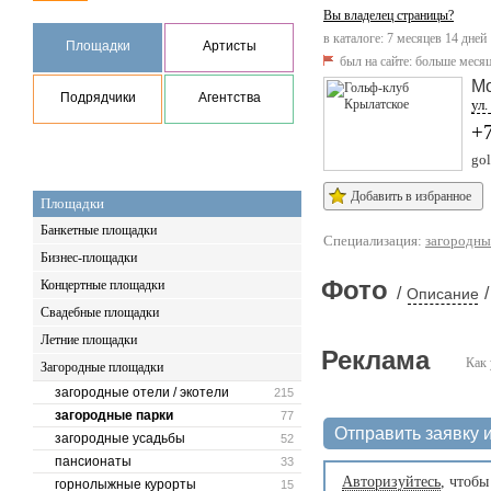
Вы владелец страницы?
в каталоге: 7 месяцев 14 дней
Площадки
Артисты
был на сайте:
больше месяц
М
Подрядчики
Агентства
ул.
+
go
Добавить в избранное
Площадки
Банкетные площадки
Специализация:
загородны
Бизнес-площадки
Фото
Концертные площадки
/
/
Описание
Свадебные площадки
Летние площадки
Реклама
Как 
Загородные площадки
загородные отели / экотели
215
загородные парки
77
Отправить заявку и
загородные усадьбы
52
пансионаты
33
Авторизуйтесь
, чтобы
горнолыжные курорты
15