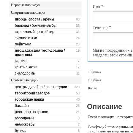
Игровые площадки
Имя
*
Спортивные площадки
дворцы спорта / арены
63
бильярд / боулинг-клубы
36
Телефон
*
стрелковый центр / тир
31
зимние катки
24
пейнтбол
23
Мы не посредники - в
площадки для тест-драйва /
19
полигоны
владелец этой страни
картинг
17
крытые катки
17
18 лунка
скалодромы
11
Особые площадки
10 лунка
центры дизайна / лофт-студии
228
Range
территории заводов
53
городские парки
40
Описание
бассейн
26
ресторан на крыше
21
Event-площадка на террит
аэродромы
8
небоскребы
7
Гольф-клуб — это уникаль
бункер
6
панорамными видами на оз