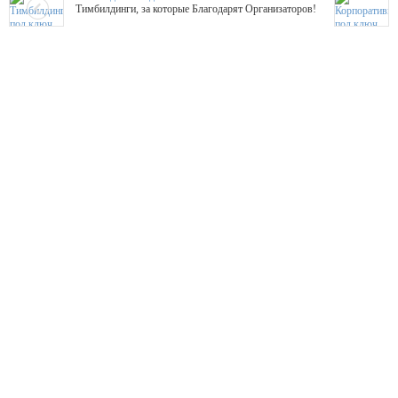
Тимбилдинги, за которые Благодарят Организаторов!
Жажда Творчества
ТОПовые мастер-классы на мероприятие! Гибкие цены!
ShowTex - Декор и Ди
Мас
ShowTex - производитель огнестойких декораций
ТОП
Группа «Москвичка»
3D 
Настроение, стиль, настоящий драйв в Ваш день!
Кажд
ПК Киловатт Уфа
Вячеслав Вер
Техническое обеспечение мероприятий
Ведущий - за 