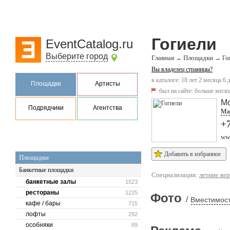
Гогиели
EventCatalog.ru
Выберите город
Главная
Площадки
→
→
Го
Вы владелец страницы?
в каталоге: 18 лет 2 месяца 6 
Площадки
Артисты
был на сайте:
больше месяц
М
Подрядчики
Агентства
Мар
+7
www
Добавить в избранное
Площадки
Банкетные площадки
Специализация:
летние ве
банкетные залы
1523
рестораны
1225
Фото
/
Вместимост
кафе / бары
715
лофты
292
особняки
89