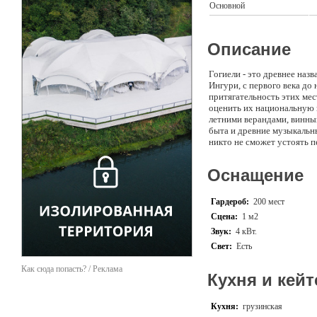
Основной
Описание
Гогиели - это древнее наз
Ингури, с первого века д
притягательность этих ме
оценить их национальную к
летними верандами, винны
быта и древние музыкальны
никто не сможет устоять п
сациви, аппетитное лобио
застолье невозможно предс
Оснащение
различных лет выдержки, 
Мукузани и шелковое свет
Гардероб:
200 мест
Сцена:
1 м2
Звук:
4 кВт.
Свет:
Есть
Как сюда попасть? / Реклама
Кухня и кейт
Кухня:
грузинская