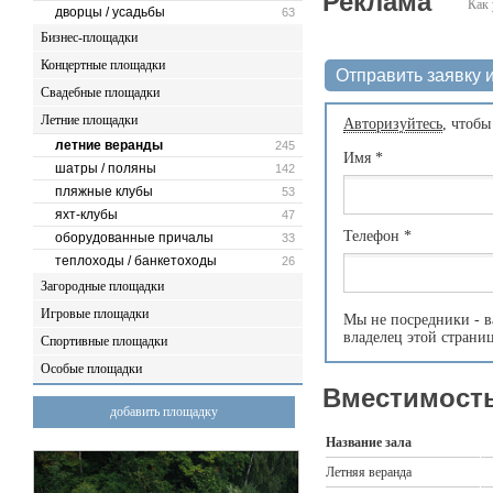
Реклама
Как 
дворцы / усадьбы
63
Бизнес-площадки
Концертные площадки
Отправить заявку и
Свадебные площадки
Летние площадки
Авторизуйтесь
, чтобы
летние веранды
245
Имя
*
шатры / поляны
142
пляжные клубы
53
яхт-клубы
47
Телефон
*
оборудованные причалы
33
теплоходы / банкетоходы
26
Загородные площадки
Игровые площадки
Мы не посредники - в
владелец этой страни
Спортивные площадки
Особые площадки
Вместимость
добавить площадку
Название зала
Летняя веранда