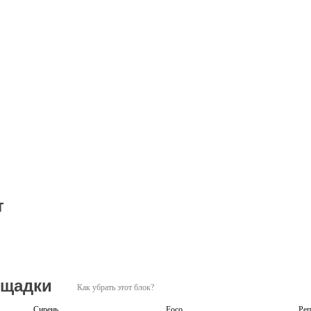
т
ощадки
Как убрать этот блок?
Сирень
Foco
Реп