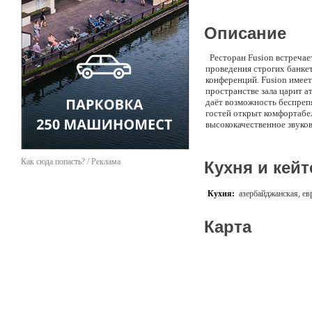
Описание
Ресторан Fusion встречае
проведения строгих банке
конференций. Fusion имее
пространстве зала царит а
даёт возможность беспреп
гостей открыт комфортабел
высококачественное звуков
Fusion полностью авторска
Европы и секреты кавказс
Магомед Рустамов предлага
Как сюда попасть? / Реклама
Кухня и кейт
даже самым взыскательн
Кухня:
азербайджанская, ев
Карта