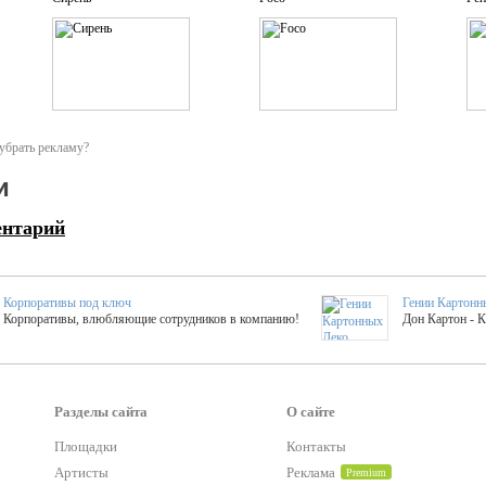
убрать рекламу?
и
ентарий
Корпоративы под ключ
Гении Картонн
Корпоративы, влюбляющие сотрудников в компанию!
Дон Картон - 
Выездные мастер-клас
Группа KAL
Более 420 мастер-классов на выезде на мероприятие!
Яркое музыка
Разделы сайта
О сайте
Площадки
Контакты
тер-классы
Букинг компания №1
Артисты
Реклама
Premium
 25 активностей! Смета за 15 минут!
Оперативная информация о люб