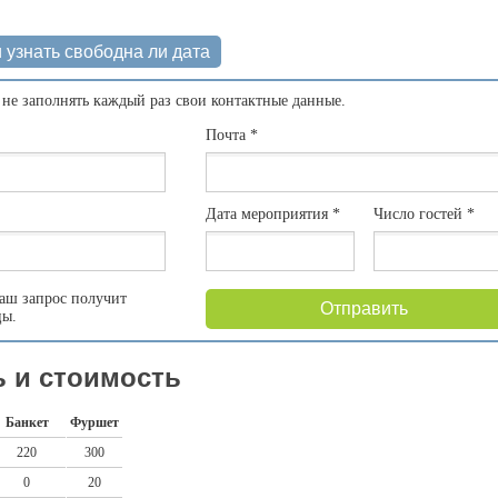
 узнать свободна ли дата
 не заполнять каждый раз свои контактные данные.
Почта
*
Дата мероприятия
*
Число гостей
*
аш запрос получит
Отправить
цы.
 и стоимость
Банкет
Фуршет
220
300
0
20