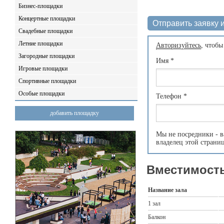
Бизнес-площадки
Концертные площадки
Отправить заявку и
Свадебные площадки
Летние площадки
Авторизуйтесь
, чтобы
Загородные площадки
Имя
*
Игровые площадки
Спортивные площадки
Особые площадки
Телефон
*
добавить площадку
Мы не посредники - в
владелец этой страни
Вместимость
Название зала
1 зал
Балкон