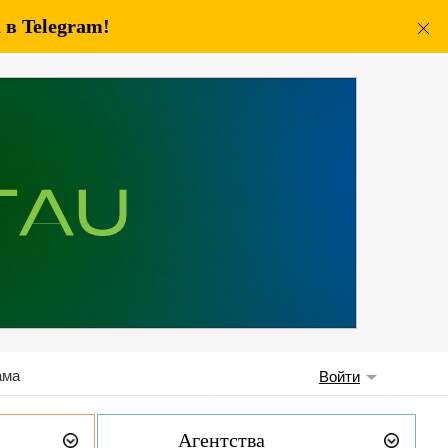
в Telegram!
ама
Войти
Агентства