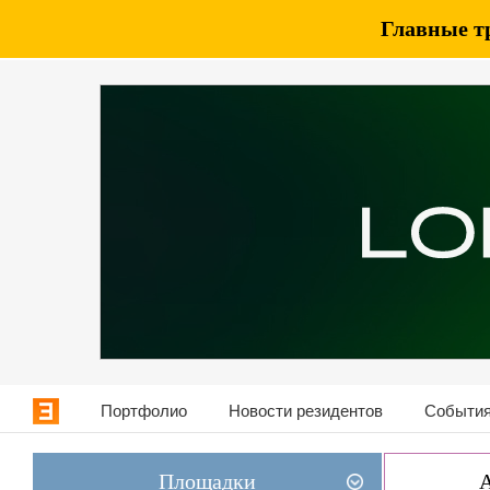
Главные т
Портфолио
Новости резидентов
События
Площадки