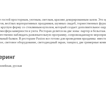
т гостей просторным, уютным, светлым, красиво декорированным залом. Это и
тов, весёлых корпоративных праздников, шумных свадеб, торжественных фурш
т круглую форму со стеклянным куполом, который создает дополнительное ощ
тмосфера камерности и уюта. Ресторан делится на две зоны: партер и бельэтаж.
ятственно наблюдать развлекательную программу, сопровождающую мероприят
ьный балкон. В ресторане Fusion все готово для проведения праздника: вмести
ое, световое оборудование, светодиодный экран, танцпол, две гримерные ком
я, смешанная: европейская, русская, азербайджанская, она объединяет в себе
кой кухни. Это неожиданное, но гармоничное смешение стилей, вкусов и трад
ет гостям насладиться разнообразием вкусов, которое дает возможность найт
еринг
ым гурманам.
ропейская, русская