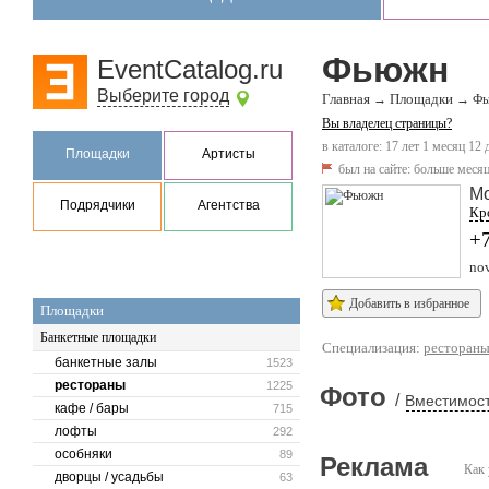
Фьюжн
EventCatalog.ru
Выберите город
Главная
Площадки
→
→
Фь
Вы владелец страницы?
в каталоге: 17 лет 1 месяц 12 
Площадки
Артисты
был на сайте:
больше месяц
М
Подрядчики
Агентства
Кр
+7
no
Добавить в избранное
Площадки
Банкетные площадки
Специализация:
ресторан
банкетные залы
1523
рестораны
1225
Фото
/
Вместимост
кафе / бары
715
лофты
292
особняки
89
Реклама
Как 
дворцы / усадьбы
63