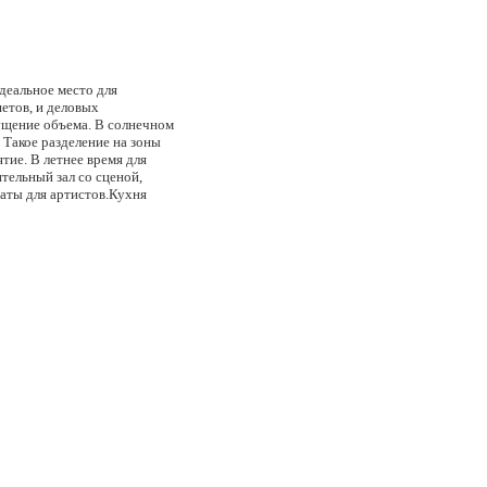
деальное место для
етов, и деловых
ущение объема. В солнечном
 Такое разделение на зоны
ие. В летнее время для
тельный зал со сценой,
наты для артистов.Кухня
 лучшие кулинарные традиции
иций. Шеф-повар ресторана
и для себя блюдо по душе