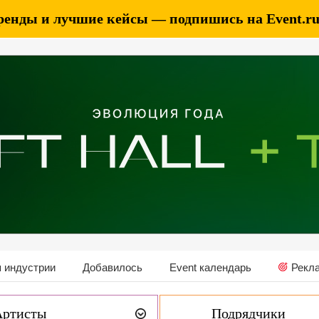
ренды и лучшие кейсы — подпишись на Event.ru 
 индустрии
Добавилось
Event календарь
Рекл
Артисты
Подрядчики