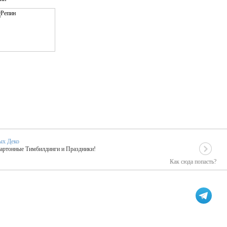
ых Деко
Картонные Тимбилдинги и Праздники!
Как сюда попасть?
EIDOSKOP
льное событие вашего праздника!
ых зарубежных артистах