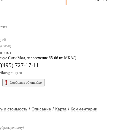
южн
дней
а назад
осква
окус Сити Мол, пересечение 65-66 км МКАД
(495) 727-17-11
vikovgroup.ru
Сообщить об ошибке
ы
/
/
/
ь и стоимость
Описание
Карта
Комментарии
убрать рекламу?