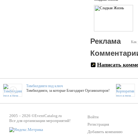
Реклама
Как 
Комментари
Написать комм
Тимбилдинги под ключ
Тимбилдинги, за которые Благодарят Организаторов!
Жажда Творчества
ТОПовые мастер-классы на мероприятие! Гибкие цены!
2005 – 2026 ©
EventCatalog.ru
Войти
Все для организации мероприятий!
Регистрация
Добавить компанию
ShowTex - Декор и Ди
Мас
ShowTex - производитель огнестойких декораций
ТОП