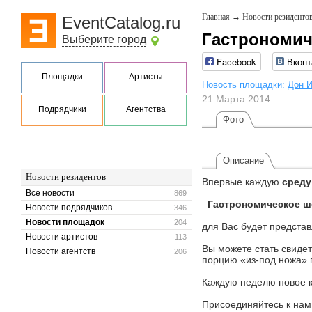
Главная
→
Новости резиденто
EventCatalog.ru
Гастрономич
Выберите город
Facebook
Вконт
Площадки
Артисты
Новость площадки:
Дон 
21 Марта 2014
Подрядчики
Агентства
Фото
Описание
Новости резидентов
Впервые каждую
среду
Все новости
869
Гастрономическое ш
Новости подрядчиков
346
Новости площадок
204
для Вас будет предста
Новости артистов
113
Вы можете стать свиде
Новости агентств
206
порцию «из-под ножа»
Каждую неделю новое к
Присоединяйтесь к нам