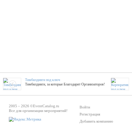
Тимбилдинги под ключ
Тимбилдинги, за которые Благодарят Организаторов!
Жажда Творчества
2005 – 2026 ©
EventCatalog.ru
ТОПовые мастер-классы на мероприятие! Гибкие цены!
Войти
Все для организации мероприятий!
Регистрация
Добавить компанию
ShowTex - Декор и Ди
Мас
ShowTex - производитель огнестойких декораций
ТОП