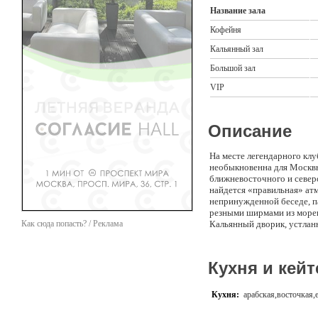
Название зала
Кофейня
Кальянный зал
Большой зал
VIP
Описание
На месте легендарного кл
необыкновенна для Москвы:
ближневосточного и северо
найдется «правильная» атм
непринужденной беседе, п
резными ширмами из морен
Как сюда попасть? / Реклама
Кальянный дворик, устлан
Складки однотонной ткани
идеальное место для отды
расслабиться – и тогда вы 
Кухня и кейт
девушки расскажут вам ска
неразрывно связано с внут
такова арабская философи
Кухня:
арабская,восточкая,
покрытые изящной объёмн
перламутр, инкрустирова