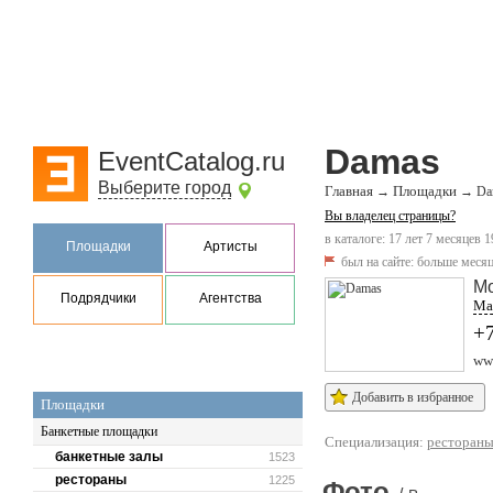
Damas
EventCatalog.ru
Выберите город
Главная
Площадки
→
→
Da
Вы владелец страницы?
в каталоге: 17 лет 7 месяцев 1
Площадки
Артисты
был на сайте:
больше месяц
М
Подрядчики
Агентства
Мар
+7
www
Добавить в избранное
Площадки
Банкетные площадки
Специализация:
ресторан
банкетные залы
1523
рестораны
1225
Фото