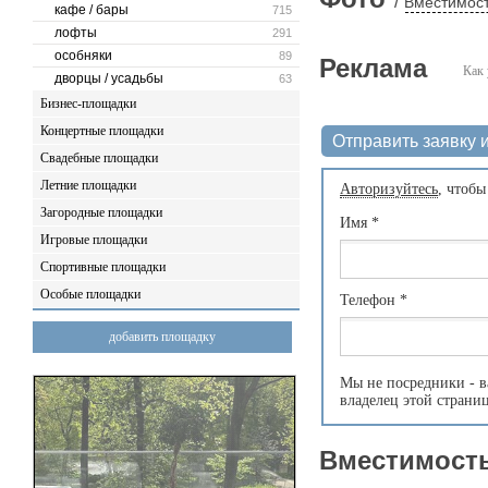
/
Вместимост
кафе / бары
715
лофты
291
особняки
89
Реклама
Как 
дворцы / усадьбы
63
Бизнес-площадки
Концертные площадки
Отправить заявку и
Свадебные площадки
Летние площадки
Авторизуйтесь
, чтобы
Загородные площадки
Имя
*
Игровые площадки
Спортивные площадки
Особые площадки
Телефон
*
добавить площадку
Мы не посредники - в
владелец этой страни
Вместимость