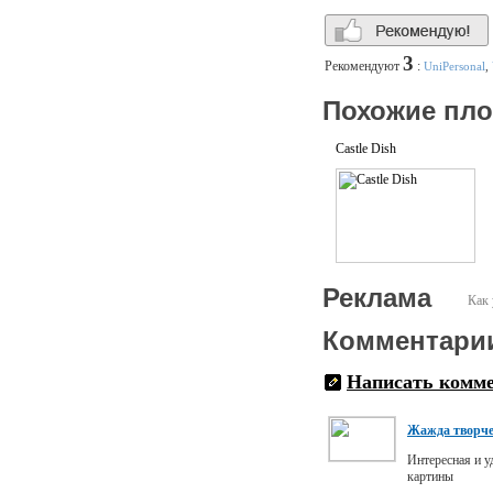
3
Рекомендуют
:
UniPersonal
,
Похожие пл
Castle Dish
Реклама
Как 
Комментари
Написать комм
Жажда творче
Интересная и у
картины