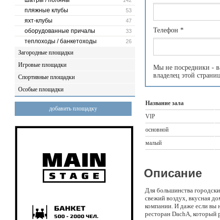
шатры / поляны
142
пляжные клубы
53
яхт-клубы
47
Телефон
*
оборудованные причалы
33
теплоходы / банкетоходы
26
Загородные площадки
Игровые площадки
Мы не посредники - в
владелец этой страни
Спортивные площадки
Особые площадки
Название зала
добавить площадку
VIP
основной
малый
Описание
Для большинства городских
свежий воздух, вкусная до
компании. И даже если вы 
ресторан DachA, который 