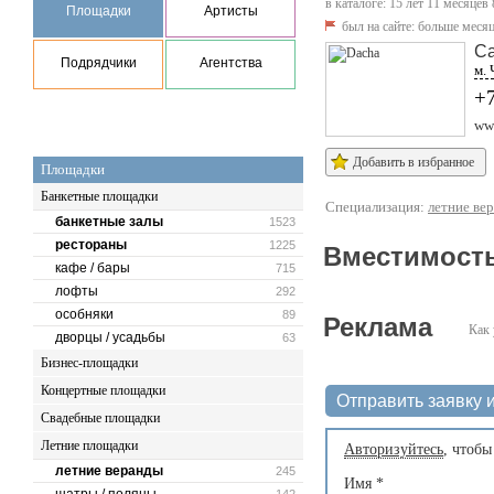
в каталоге: 15 лет 11 месяцев 
Площадки
Артисты
был на сайте:
больше месяц
Са
Подрядчики
Агентства
м. 
+7
ww
Добавить в избранное
Площадки
Банкетные площадки
Специализация:
летние ве
банкетные залы
1523
рестораны
1225
Вместимость
кафе / бары
715
лофты
292
особняки
89
Реклама
Как 
дворцы / усадьбы
63
Бизнес-площадки
Концертные площадки
Отправить заявку и
Свадебные площадки
Летние площадки
Авторизуйтесь
, чтобы
летние веранды
245
Имя
*