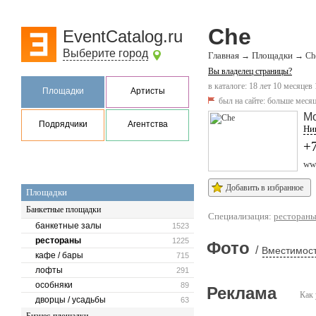
Che
EventCatalog.ru
Выберите город
Главная
Площадки
→
→
Ch
Вы владелец страницы?
в каталоге: 18 лет 10 месяцев
Площадки
Артисты
был на сайте:
больше месяц
М
Подрядчики
Агентства
Ник
+7
ww
Добавить в избранное
Площадки
Банкетные площадки
Специализация:
ресторан
банкетные залы
1523
рестораны
1225
Фото
/
Вместимост
кафе / бары
715
лофты
291
особняки
89
Реклама
Как 
дворцы / усадьбы
63