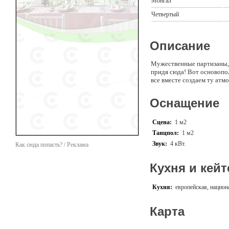
Монгал
Четвертый
Описание
Мужественные партизаны,о
придя сюда! Вот основопол
все вместе создаем ту атм
Оснащение
Сцена:
1 м2
Танцпол:
1 м2
Звук:
4 кВт.
Как сюда попасть? / Реклама
Кухня и кейт
Кухня:
европейская, национ
Карта