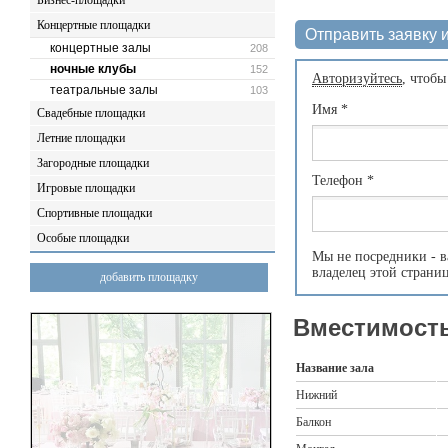
Бизнес-площадки
Концертные площадки
Отправить заявку и
концертные залы
208
ночные клубы
152
Авторизуйтесь
, чтобы
театральные залы
103
Имя
*
Свадебные площадки
Летние площадки
Загородные площадки
Телефон
*
Игровые площадки
Спортивные площадки
Особые площадки
Мы не посредники - в
владелец этой страни
добавить площадку
Вместимость
Название зала
Нижний
Балкон