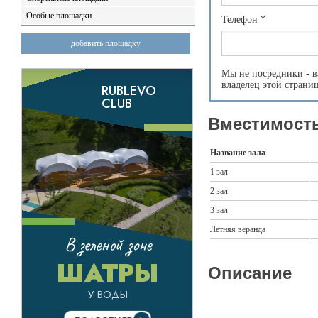
Особые площадки
Телефон
*
добавить площадку
Мы не посредники - в
владелец этой страни
Вместимость
Название зала
1 зал
2 зал
3 зал
Летняя веранда
Описание