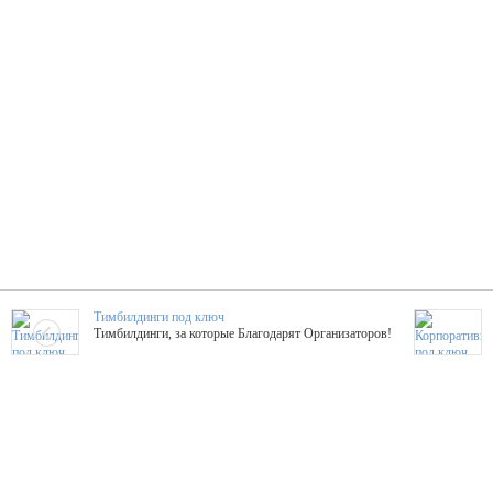
Тимбилдинги под ключ
Тимбилдинги, за которые Благодарят Организаторов!
Жажда Творчества
ТОПовые мастер-классы на мероприятие! Гибкие цены!
ShowTex - Декор и Ди
Мас