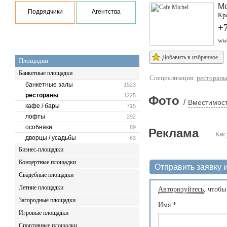
М
Подрядчики
Агентства
Кра
+7
www
Добавить в избранное
Площадки
Банкетные площадки
Специализация:
ресторан
банкетные залы
1523
рестораны
1225
Фото
/
Вместимост
кафе / бары
715
лофты
292
особняки
89
Реклама
Как 
дворцы / усадьбы
63
Бизнес-площадки
Концертные площадки
Отправить заявку и
Свадебные площадки
Летние площадки
Авторизуйтесь
, чтобы
Загородные площадки
Имя
*
Игровые площадки
Спортивные площадки