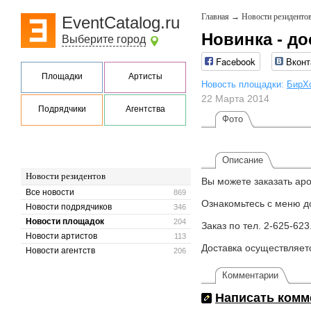
Главная
→
Новости резиденто
EventCatalog.ru
Новинка - д
Выберите город
Facebook
Вконт
Площадки
Артисты
Новость площадки:
БирХ
22 Марта 2014
Подрядчики
Агентства
Фото
Описание
Новости резидентов
Вы можете заказать ар
Все новости
869
Ознакомьтесь с меню дос
Новости подрядчиков
346
Новости площадок
204
Заказ по тел. 2-625-623
Новости артистов
113
Доставка осуществляетс
Новости агентств
206
Комментарии
Написать комм