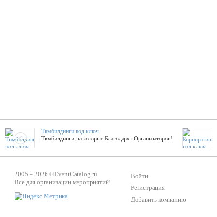
Тимбилдинги под ключ
Тимбилдинги, за которые Благодарят Организаторов!
Жажда Творчества
2005 – 2026 ©
EventCatalog.ru
ТОПовые мастер-классы на мероприятие! Гибкие цены!
Войти
Все для организации мероприятий!
Регистрация
Добавить компанию
ShowTex - Декор и Ди
Мас
ShowTex - производитель огнестойких декораций
ТОП