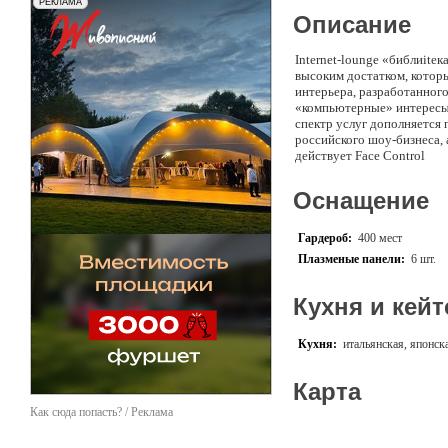
Описание
Internet-lounge «библиitе
высоким достатком, котор
интерьера, разработанного
«компьютерные» интересы,
спектр услуг дополняется
российского шоу-бизнеса,
действует Face Control
Оснащение
Гардероб:
400 мест
Плазменые панели:
6 шт.
Кухня и кейт
Кухня:
итальянская, японск
Карта
Как сюда попасть? / Реклама