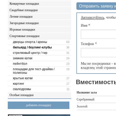
Концертные площадки
Отправить заявку и
Свадебные площадки
Летние площадки
Авторизуйтесь
, чтобы
Загородные площадки
Имя
*
Игровые площадки
Спортивные площадки
дворцы спорта / арены
63
Телефон
*
бильярд / боулинг-клубы
36
стрелковый центр / тир
31
зимние катки
24
Мы не посредники - в
пейнтбол
23
владелец этой страни
площадки для тест-драйва /
19
полигоны
крытые катки
17
Вместимость
картинг
17
скалодромы
11
Название зала
Особые площадки
Серебрянный
добавить площадку
Золотой