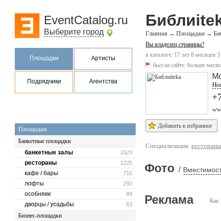
Библиite
EventCatalog.ru
Выберите город
Главная
Площадки
→
→
Би
Вы владелец страницы?
в каталоге: 17 лет 8 месяцев 3
Площадки
Артисты
был на сайте:
больше месяц
М
Подрядчики
Агентства
Нов
+7
www
Добавить в избранное
Площадки
Банкетные площадки
Специализация:
ресторан
банкетные залы
1523
рестораны
1225
Фото
/
Вместимост
кафе / бары
715
лофты
292
особняки
89
Реклама
Как 
дворцы / усадьбы
63
Бизнес-площадки