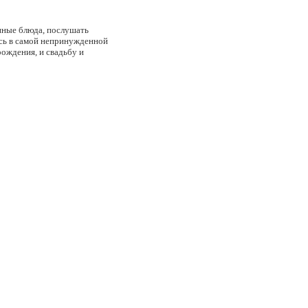
анные блюда, послушать
есь в самой непринужденной
рождения, и свадьбу и