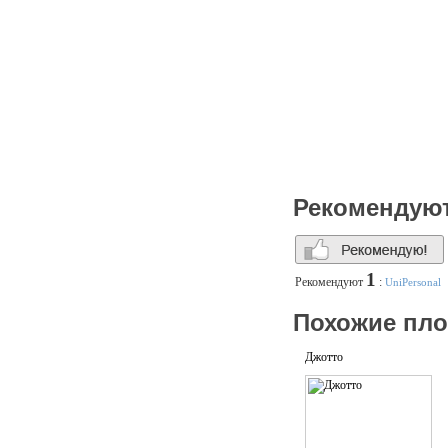
Рекомендую
1
Рекомендуют
:
UniPersonal
Похожие пл
Джотто