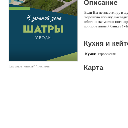
Описание
Если Вы не знаете, где в
хорошую музыку, насладит
обстановке можно поговори
корпоративный банкет ! «Б
Кухня и кейт
Кухня:
европейская
Карта
Как сюда попасть? / Реклама