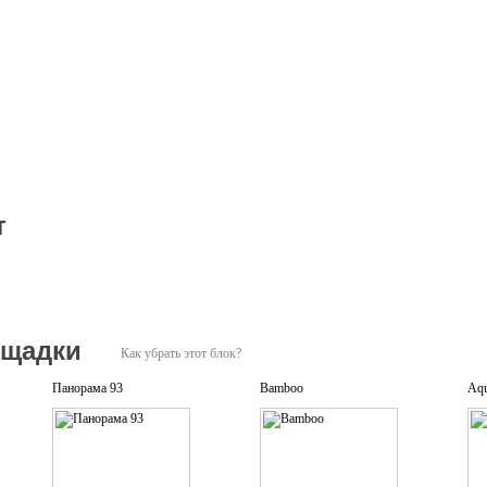
т
ощадки
Как убрать этот блок?
Панорама 93
Bamboo
Aqu