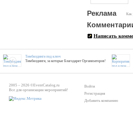
Реклама
Как 
Комментари
Написать комм
Тимбилдинги под ключ
Тимбилдинги, за которые Благодарят Организаторов!
Жажда Творчества
ТОПовые мастер-классы на мероприятие! Гибкие цены!
2005 – 2026 ©
EventCatalog.ru
Войти
Все для организации мероприятий!
Регистрация
Добавить компанию
ShowTex - Декор и Ди
Мас
ShowTex - производитель огнестойких декораций
ТОП
Группа «Москвичка»
3D 
Настроение, стиль, настоящий драйв в Ваш день!
Кажд