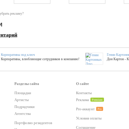
убрать рекламу?
и
ентарий
Корпоративы под ключ
Гении Картонн
Корпоративы, влюбляющие сотрудников в компанию!
Дон Картон - 
Выездные мастер-клас
Группа KAL
Более 420 мастер-классов на выезде на мероприятие!
Яркое музыка
Разделы сайта
О сайте
Площадки
Контакты
тер-классы
Букинг компания №1
Артисты
Реклама
Premium
 25 активностей! Смета за 15 минут!
Оперативная информация о люб
Подрядчики
Pro-аккаунт
Pro
Агентства
Условия оплаты
Mapping
Хотите весело?
Портфолио резидентов
ый второй заказ контента со скидкой в 15%
Темпераментные балканс
Соглашение