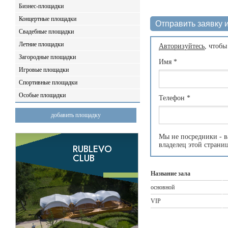
Бизнес-площадки
Концертные площадки
Отправить заявку и
Свадебные площадки
Летние площадки
Авторизуйтесь
, чтобы
Загородные площадки
Имя
*
Игровые площадки
Спортивные площадки
Особые площадки
Телефон
*
добавить площадку
Мы не посредники - в
владелец этой страни
Название зала
основной
VIP