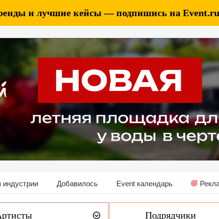
ренды и лучшие кейсы — подпишись на Event.ru 
 индустрии
Добавилось
Event календарь
Рекл
Артисты
Подрядчики