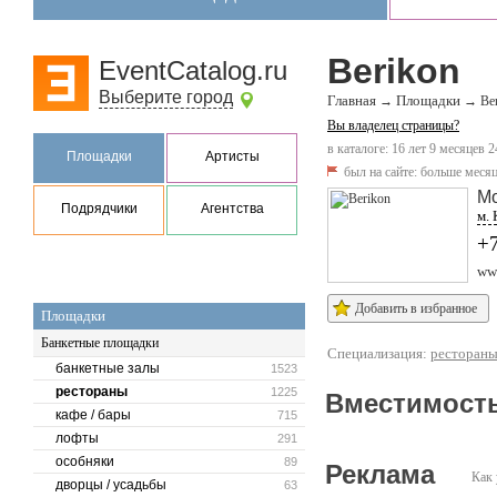
Berikon
EventCatalog.ru
Выберите город
Главная
Площадки
→
→
Be
Вы владелец страницы?
в каталоге: 16 лет 9 месяцев 2
Площадки
Артисты
был на сайте:
больше месяц
М
Подрядчики
Агентства
м. 
+7
ww
Добавить в избранное
Площадки
Банкетные площадки
Специализация:
ресторан
банкетные залы
1523
рестораны
1225
Вместимость
кафе / бары
715
лофты
291
особняки
89
Реклама
Как 
дворцы / усадьбы
63