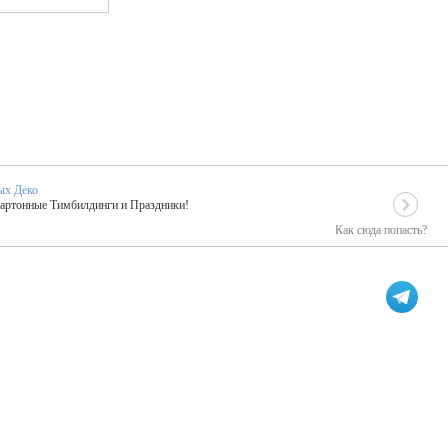
ых Деко
Картонные Тимбилдинги и Праздники!
Как сюда попасть?
EIDOSKOP
льное событие вашего праздника!
ых зарубежных артистах
ПК Киловатт Уфа
кие хиты от Паши Парфения!
Техническое обеспечение мероприятий