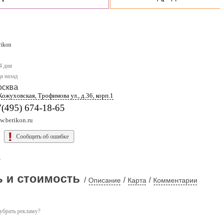
rikon
4 дня
а назад
осква
Кожуховская, Трофимова ул., д.36, корп.1
(495) 674-18-65
w.berikon.ru
Сообщить об ошибке
ы
 и стоимость
/
/
/
Описание
Карта
Комментарии
убрать рекламу?