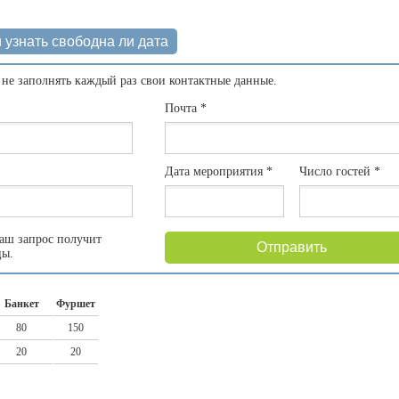
 узнать свободна ли дата
 не заполнять каждый раз свои контактные данные.
Почта
*
Дата мероприятия
*
Число гостей
*
аш запрос получит
Отправить
цы.
Банкет
Фуршет
80
150
20
20