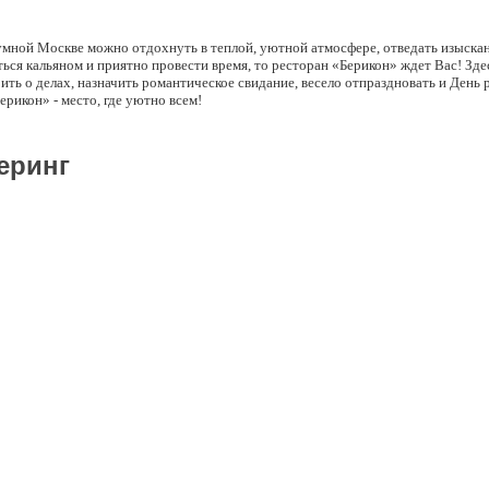
 шумной Москве можно отдохнуть в теплой, уютной атмосфере, отведать изыск
ься кальяном и приятно провести время, то ресторан «Берикон» ждет Вас! Зд
ть о делах, назначить романтическое свидание, весело отпраздновать и День 
ерикон» - место, где уютно всем!
еринг