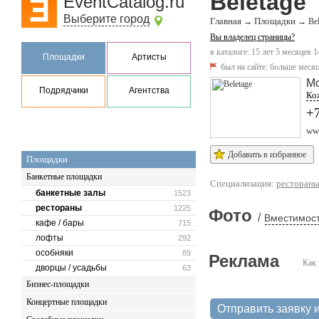
Beletage
EventCatalog.ru
Выберите город
Главная
Площадки
→
→
Bel
Вы владелец страницы?
в каталоге: 15 лет 5 месяцев 1
Площадки
Артисты
был на сайте:
больше месяц
М
Подрядчики
Агентства
Кож
+7
www
Добавить в избранное
Площадки
Банкетные площадки
Специализация:
ресторан
банкетные залы
1523
рестораны
1225
Фото
/
Вместимост
кафе / бары
715
лофты
292
особняки
89
Реклама
Как 
дворцы / усадьбы
63
Бизнес-площадки
Концертные площадки
Отправить заявку и