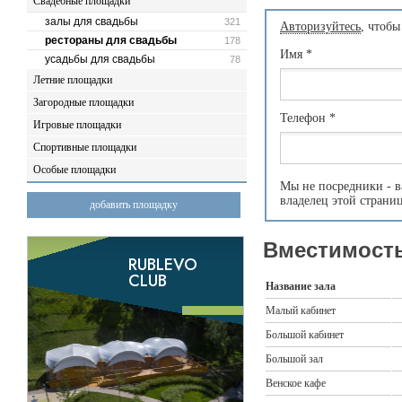
Свадебные площадки
залы для свадьбы
321
Авторизуйтесь
, чтобы
рестораны для свадьбы
178
Имя
*
усадьбы для свадьбы
78
Летние площадки
Загородные площадки
Телефон
*
Игровые площадки
Спортивные площадки
Особые площадки
Мы не посредники - в
владелец этой страни
добавить площадку
Вместимость
Название зала
Малый кабинет
Большой кабинет
Большой зал
Венское кафе