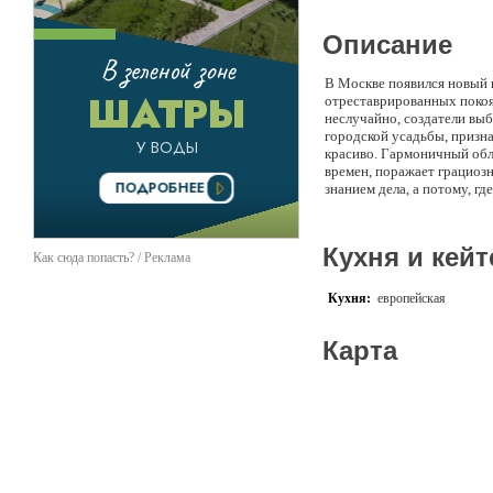
Описание
В Москве появился новый 
отреставрированных покоях
неслучайно, создатели выб
городской усадьбы, призн
красиво. Гармоничный обл
времен, поражает грациоз
знанием дела, а потому, г
тонах, небольшом овально
цветовой гаммы – везде в 
Кухня и кейт
Как сюда попасть? / Реклама
Кухня:
европейская
Карта