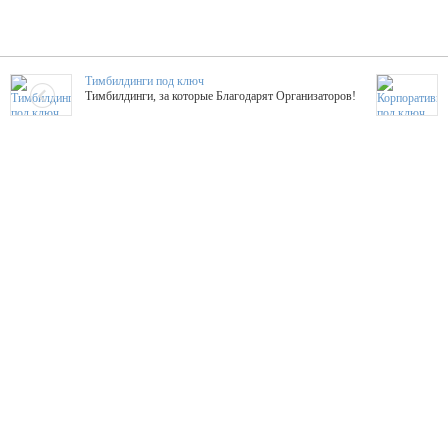
Тимбилдинги под ключ
Тимбилдинги, за которые Благодарят Организаторов!
Жажда Творчества
ТОПовые мастер-классы на мероприятие! Гибкие цены!
ShowTex - Декор и Ди
Мас
ShowTex - производитель огнестойких декораций
ТОП
Группа «Москвичка»
3D 
Настроение, стиль, настоящий драйв в Ваш день!
Кажд
ПК Киловатт Уфа
Вячеслав Вер
Техническое обеспечение мероприятий
Ведущий - за 