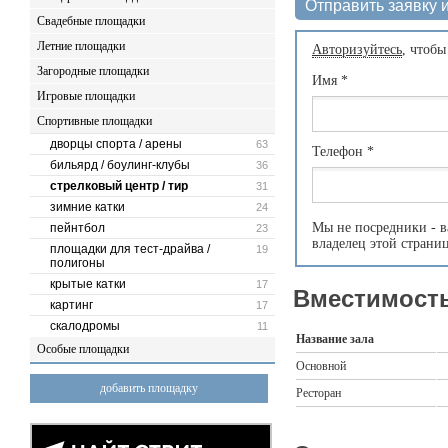
Отправить заявку и
Свадебные площадки
Летние площадки
Авторизуйтесь
, чтобы
Загородные площадки
Имя
*
Игровые площадки
Спортивные площадки
дворцы спорта / арены
63
Телефон
*
бильярд / боулинг-клубы
36
стрелковый центр / тир
31
зимние катки
24
Мы не посредники - в
пейнтбол
23
владелец этой страни
площадки для тест-драйва /
19
полигоны
крытые катки
17
Вместимость
картинг
17
скалодромы
11
Название зала
Особые площадки
Основной
добавить площадку
Ресторан