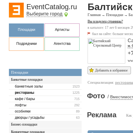
Балтийск
EventCatalog.ru
Выберите город
Главная
Площадки
→
→
Ба
Вы владелец страницы?
в каталоге: 17 лет 6 месяцев 2
Площадки
Артисты
был на сайте:
больше месяц
Са
Подрядчики
Агентства
м. 
+7
www
Добавить в избранное
Площадки
Банкетные площадки
Специализация:
ресторан
банкетные залы
1523
рестораны
1225
Фото
/
Вместимост
кафе / бары
715
лофты
292
особняки
89
Реклама
Как 
дворцы / усадьбы
63
Бизнес-площадки
Концертные площадки