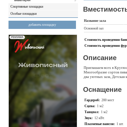
аквапарки
5
Спортивные площадки
Вместимость
Особые площадки
Название зала
добавить площадку
Основной зал
Стоимость проведения банк
Стоимость проведения фурш
Описание
Приглашаем всех в Круглос
Многообразие сортов пива
два уютных зала, Детская 
Оснащение
Гардероб:
200 мест
Сцена:
1 м2
Танцпол:
1 м2
Звук:
12 кВт.
Плазменые панели:
1 шт.