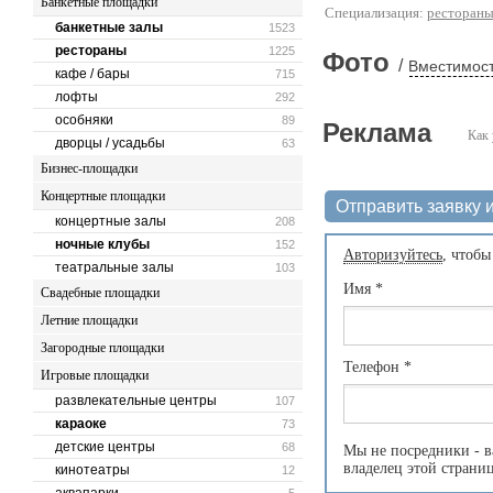
Банкетные площадки
Специализация:
ресторан
банкетные залы
1523
рестораны
1225
Фото
/
Вместимост
кафе / бары
715
лофты
292
особняки
89
Реклама
Как 
дворцы / усадьбы
63
Бизнес-площадки
Концертные площадки
Отправить заявку и
концертные залы
208
ночные клубы
152
Авторизуйтесь
, чтобы
театральные залы
103
Имя
*
Свадебные площадки
Летние площадки
Загородные площадки
Телефон
*
Игровые площадки
развлекательные центры
107
караоке
73
детские центры
68
Мы не посредники - в
владелец этой страни
кинотеатры
12