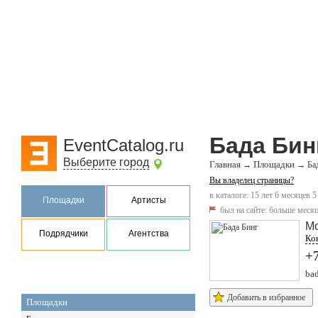
Бада Бин
EventCatalog.ru
Выберите город
Главная
Площадки
→
→
Ба
Вы владелец страницы?
в каталоге: 15 лет 6 месяцев 5
Площадки
Артисты
был на сайте:
больше месяц
М
Подрядчики
Агентства
Кон
+7
bad
Добавить в избранное
Площадки