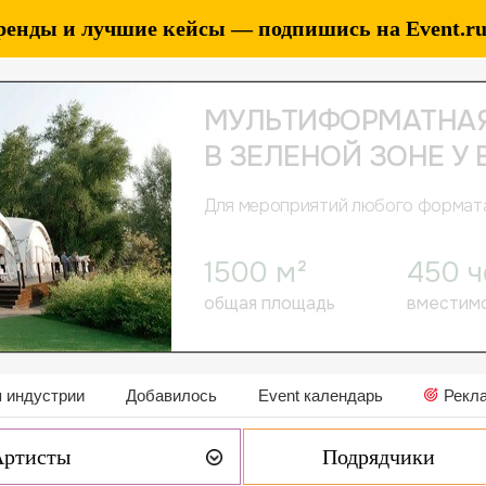
ренды и лучшие кейсы — подпишись на Event.ru 
 индустрии
Добавилось
Event календарь
Рекл
Артисты
Подрядчики