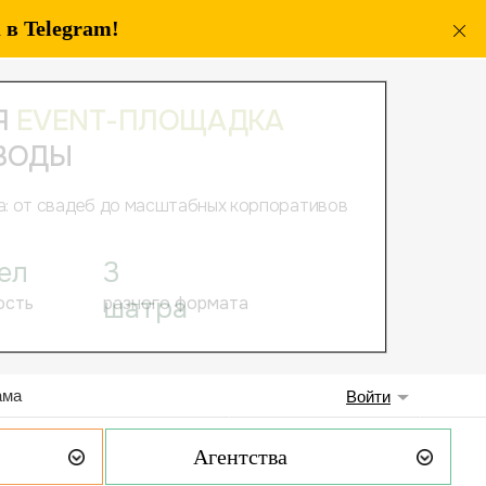
в Telegram!
ама
Войти
Агентства