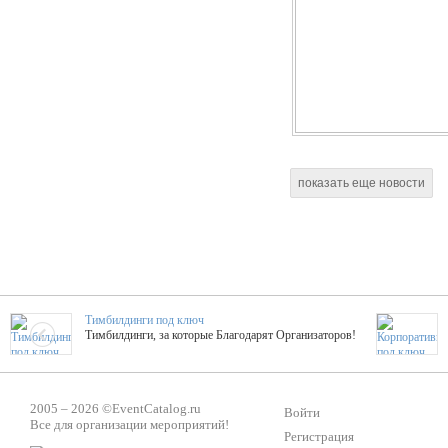
показать еще новости
Тимбилдинги под ключ
Тимбилдинги, за которые Благодарят Организаторов!
Жажда Творчества
2005 – 2026 ©
EventCatalog.ru
ТОПовые мастер-классы на мероприятие! Гибкие цены!
Войти
Все для организации мероприятий!
Регистрация