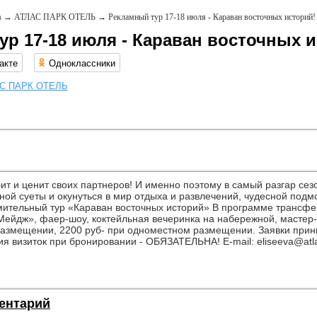
в
→
АТЛАС ПАРК ОТЕЛЬ
→
Рекламный тур 17-18 июля - Караван восточных историй!
ур 17-18 июля - Караван восточных и
акте
Одноклассники
С ПАРК ОТЕЛЬ
бит и ценит своих партнеров! И именно поэтому в самый разгар с
вной суеты и окунуться в мир отдыха и развлечений, чудесной под
мительный тур «Караван восточных историй» В программе трансфер
Мейдж», фаер-шоу, коктейльная вечеринка на набережной, мастер-
размещении, 2200 руб- при одноместном размещении. Заявки прин
я визиток при бронировании - ОБЯЗАТЕЛЬНА! E-mail: eliseeva@atlas
ентарий