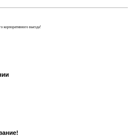
го корпоративного выезда!
нии
вание!