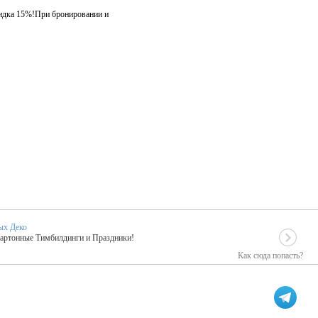
скидка 15%!При бронировании и
ых Деко
Картонные Тимбилдинги и Праздники!
Как сюда попасть?
EIDOSKOP
льное событие вашего праздника!