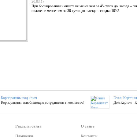
20.03.17
При бронировании и оплате не менее чем за 45 суток до заезда – 
оплате не менее чем за 30 суток до заезда – скидка 10%!
Корпоративы под ключ
Гении Картонн
Корпоративы, влюбляющие сотрудников в компанию!
Дон Картон - 
Выездные мастер-клас
Группа KAL
Более 420 мастер-классов на выезде на мероприятие!
Яркое музыка
Разделы сайта
О сайте
Площадки
Контакты