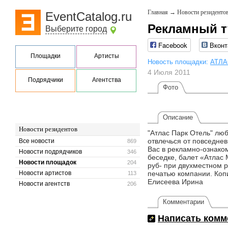
Главная
→
Новости резиденто
EventCatalog.ru
Рекламный т
Выберите город
Facebook
Вконт
Площадки
Артисты
Новость площадки:
АТЛА
4 Июля 2011
Подрядчики
Агентства
Фото
Описание
Новости резидентов
"Атлас Парк Отель" лю
отвлечься от повседне
Все новости
869
Вас в рекламно-ознако
Новости подрядчиков
346
беседке, балет «Атлас 
Новости площадок
204
руб- при двухместном 
Новости артистов
печатью компании. Копи
113
Елисеева Ирина
Новости агентств
206
Комментарии
Написать комм