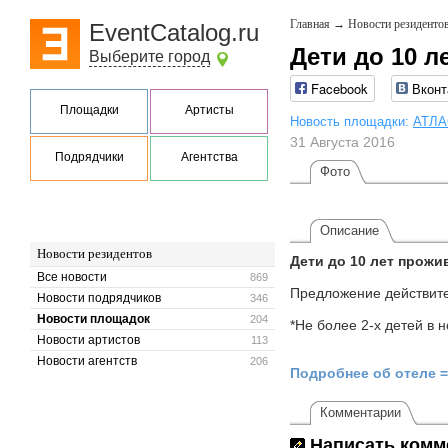
Главная
→
Новости резиденто
EventCatalog.ru
Дети до 10 л
Выберите город
Facebook
Вконт
Площадки
Артисты
Новость площадки:
АТЛА
31 Августа 2016
Подрядчики
Агентства
Фото
Описание
Новости резидентов
Дети до 10 лет прожи
Все новости
869
Предложение действите
Новости подрядчиков
346
Новости площадок
204
*Не более 2-х детей в 
Новости артистов
113
Новости агентств
206
Подробнее об отеле 
Комментарии
Написать комм