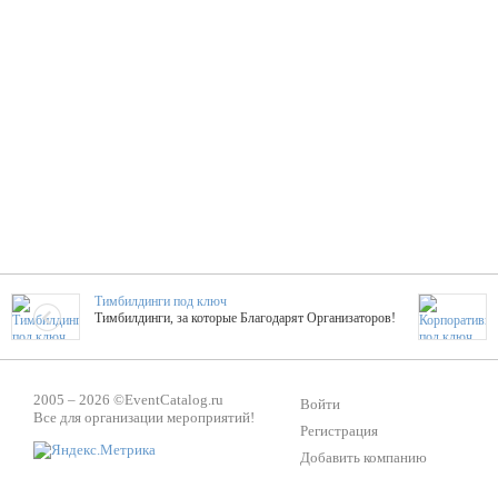
Тимбилдинги под ключ
Тимбилдинги, за которые Благодарят Организаторов!
Жажда Творчества
2005 – 2026 ©
EventCatalog.ru
ТОПовые мастер-классы на мероприятие! Гибкие цены!
Войти
Все для организации мероприятий!
Регистрация
Добавить компанию
ShowTex - Декор и Ди
Мас
ShowTex - производитель огнестойких декораций
ТОП