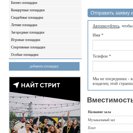
Бизнес-площадки
Концертные площадки
Отправить заявку и
Свадебные площадки
Летние площадки
Авторизуйтесь
, чтобы
Загородные площадки
Имя
*
Игровые площадки
Спортивные площадки
Особые площадки
Телефон
*
добавить площадку
Мы не посредники - в
владелец этой страни
Вместимость
Название зала
Музыкальный зал
Плот