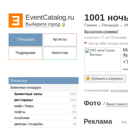
1001 ноч
EventCatalog.ru
Выберите город
Главная
Площадки
→
→
10
Вы владелец страницы?
в каталоге: 17 лет 10 месяцев
Площадки
Артисты
был на сайте:
больше месяц
М
Подрядчики
Агентства
Фру
+7
ww
Добавить в избранное
Площадки
Банкетные площадки
Специализация:
ресторан
банкетные залы
1523
рестораны
1225
Фото
/
Вместимост
кафе / бары
715
лофты
292
особняки
89
Реклама
Как 
дворцы / усадьбы
63