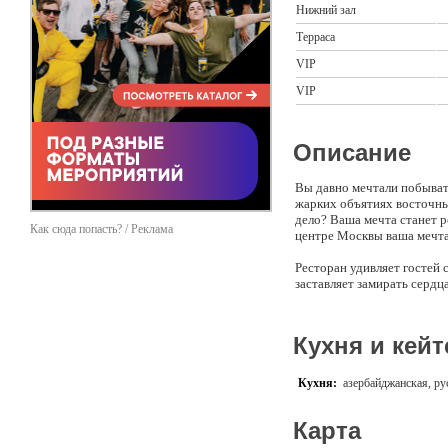
Нижний зал
Терраса
VIP
VIP
Описание
Вы давно мечтали побыват
жарких объятиях восточны
дело? Ваша мечта станет р
Как сюда попасть? / Реклама
центре Москвы ваша мечта
Ресторан удивляет гостей 
заставляет замирать серд
неповторимый колорит и ун
Итак, приглашаем вас в ск
Кухня и кейт
гостеприимства. К вашим у
плот, нижний зал и VIP-ка
близких, провести перего
Кухня:
азербайджанская, ру
если вы хотите выглядеть 
романтический ужин - дума
Карта
Наше меню - это отдельная