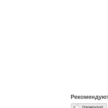
европейской, кавказской, 
наслаждаться неповторимы
тахта-ковурма из осетрины
невероятные угощенья от 
которой мясо получается 
Ну а закончить трапезу лу
выбором варенья, не тольк
В ресторане "1001 ночь -
любой вкус. Это и зажигат
другое. Надеемся, наши це
У нас вы найдете именно т
А мы каждый раз будем рад
Рекомендую