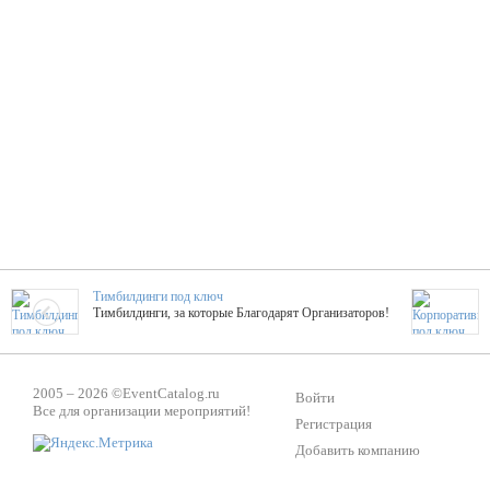
Тимбилдинги под ключ
Тимбилдинги, за которые Благодарят Организаторов!
Жажда Творчества
2005 – 2026 ©
EventCatalog.ru
ТОПовые мастер-классы на мероприятие! Гибкие цены!
Войти
Все для организации мероприятий!
Регистрация
Добавить компанию
ShowTex - Декор и Ди
Мас
ShowTex - производитель огнестойких декораций
ТОП