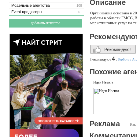
Описание
Модельные агентства
108
Event-продюсеры
61
Организация основана в 2
работы в области FMCG, B
маркетинговых услуг на те
добавить агентство
Рекомендую
4
Рекомендуют
:
Горбатов Ан
Похожие аге
Идеи Ивента
Реклама
Как 
Комментари