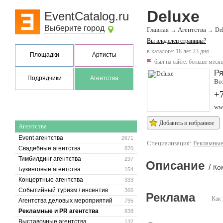
Deluxe
EventCatalog.ru
Выберите город
Главная
Агентства
→
→
De
Вы владелец страницы?
в каталоге: 18 лет 23 дня
Площадки
Артисты
был на сайте:
больше месяц
Ря
Подрядчики
Агентства
Воз
+7
ww
Добавить в избранное
Агентства
Event агентства
2671
Специализация:
Рекламные
Свадебные агентства
870
Тимбилдинг агентства
297
Описание
/
Ко
Букинговые агентства
154
Концертные агентства
333
Событийный туризм / инсентив
366
Реклама
Как 
Агентства деловых мероприятий
795
Рекламные и PR агентства
838
Выставочные агентства
132