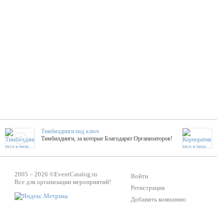
Тимбилдинги под ключ
Тимбилдинги, за которые Благодарят Организаторов!
Жажда Творчества
2005 – 2026 ©
EventCatalog.ru
ТОПовые мастер-классы на мероприятие! Гибкие цены!
Войти
Все для организации мероприятий!
Регистрация
Добавить компанию
ShowTex - Декор и Ди
Мас
ShowTex - производитель огнестойких декораций
ТОП