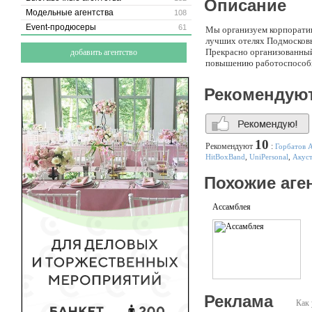
Описание
Модельные агентства
108
Event-продюсеры
61
Мы организуем корпоратив
лучших отелях Подмосковь
Прекрасно организованный
добавить агентство
повышению работоспособн
Рекомендую
10
Рекомендуют
:
Горбатов 
HitBoxBand
,
UniPersonal
,
Акуст
Похожие аге
Ассамблея
Реклама
Как 