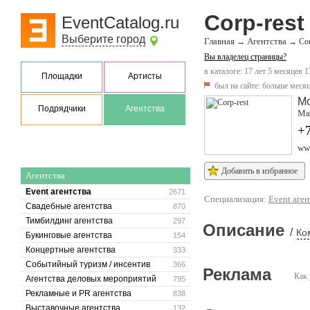
Corp-rest
EventCatalog.ru
Выберите город
Главная
Агентства
→
→
Cor
Вы владелец страницы?
в каталоге: 17 лет 5 месяцев 1
Площадки
Артисты
был на сайте:
больше месяц
М
Подрядчики
Агентства
Мал
+7
www
Добавить в избранное
Агентства
Event агентства
2671
Специализация:
Event аген
Свадебные агентства
870
Тимбилдинг агентства
297
Описание
/
Ко
Букинговые агентства
154
Концертные агентства
333
Событийный туризм / инсентив
366
Реклама
Как 
Агентства деловых мероприятий
795
Рекламные и PR агентства
838
Выставочные агентства
132