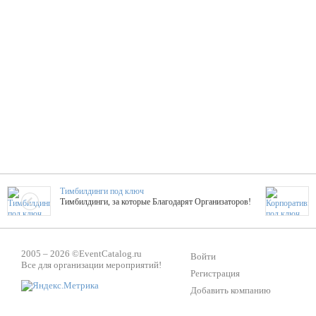
Тимбилдинги под ключ
Тимбилдинги, за которые Благодарят Организаторов!
Жажда Творчества
2005 – 2026 ©
EventCatalog.ru
ТОПовые мастер-классы на мероприятие! Гибкие цены!
Войти
Все для организации мероприятий!
Регистрация
Добавить компанию
ShowTex - Декор и Ди
Мас
ShowTex - производитель огнестойких декораций
ТОП