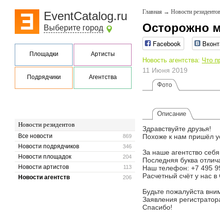
Главная
→
Новости резиденто
EventCatalog.ru
Осторожно 
Выберите город
Facebook
Вконт
Площадки
Артисты
Новость агентства:
Что п
11 Июня 2019
Подрядчики
Агентства
Фото
Описание
Новости резидентов
Здравствуйте друзья!
Все новости
Похоже к нам пришёл у
869
Новости подрядчиков
346
За наше агентство себя
Новости площадок
204
Последняя буква отлича
Новости артистов
113
Наш телефон: +7 495 9
Расчетный счёт у нас в
Новости агентств
206
Будьте пожалуйста вни
Заявления регистратор
Спасибо!