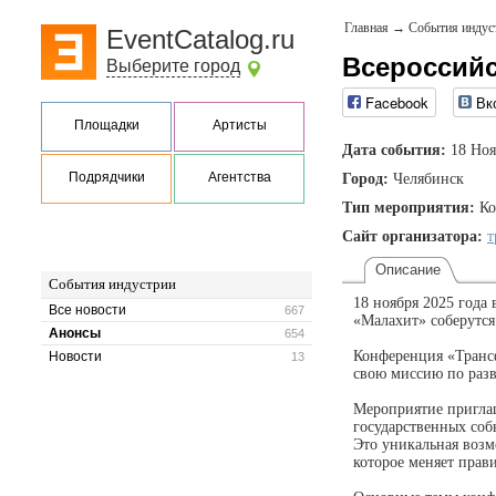
Главная
→
События индус
EventCatalog.ru
Всероссийс
Выберите город
Facebook
Вк
Площадки
Артисты
Дата события:
18 Ноя
Подрядчики
Агентства
Город:
Челябинск
Тип мероприятия:
Ко
Сайт организатора:
т
Описание
События индустрии
18 ноября 2025 года
Все новости
667
«Малахит» соберутс
Анонсы
654
Конференция «Трансф
Новости
13
свою миссию по разв
Мероприятие приглаш
государственных соб
Это уникальная возм
которое меняет прав