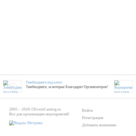
Тимбилдинги под ключ
Тимбилдинги, за которые Благодарят Организаторов!
Жажда Творчества
2005 – 2026 ©
EventCatalog.ru
ТОПовые мастер-классы на мероприятие! Гибкие цены!
Войти
Все для организации мероприятий!
Регистрация
Добавить компанию
ShowTex - Декор и Ди
Мас
ShowTex - производитель огнестойких декораций
ТОП