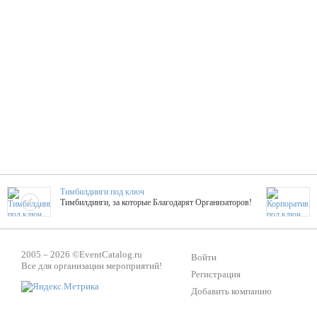
Тимбилдинги под ключ
Тимбилдинги, за которые Благодарят Организаторов!
Жажда Творчества
2005 – 2026 ©
EventCatalog.ru
ТОПовые мастер-классы на мероприятие! Гибкие цены!
Войти
Все для организации мероприятий!
Регистрация
Добавить компанию
ShowTex - Декор и Ди
Мас
ShowTex - производитель огнестойких декораций
ТОП