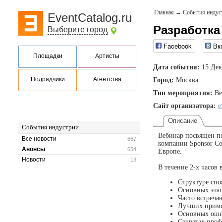
Главная
→
События индус
EventCatalog.ru
Разработка
Выберите город
Facebook
Вк
Площадки
Артисты
Дата события:
15 Дек
Подрядчики
Агентства
Город:
Москва
Тип мероприятия:
Ве
Сайт организатора:
e
Описание
События индустрии
Вебинар посвящен по
Все новости
667
компании Sponsor Co
Анонсы
654
Европе.
Новости
13
В течение 2-х часов
Структуре спо
Основных этап
Часто встреча
Лучших пример
Основных ошиб
Секретах проф