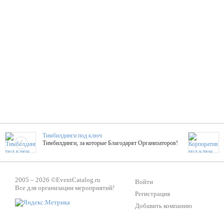
Тимбилдинги под ключ
Тимбилдинги, за которые Благодарят Организаторов!
Жажда Творчества
2005 – 2026 ©
EventCatalog.ru
ТОПовые мастер-классы на мероприятие! Гибкие цены!
Войти
Все для организации мероприятий!
Регистрация
Добавить компанию
ShowTex - Декор и Ди
Мас
ShowTex - производитель огнестойких декораций
ТОП