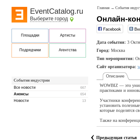
Главная
→
События индус
EventCatalog.ru
Онлайн-ко
Выберите город
Facebook
Вк
Площадки
Артисты
Дата события:
3 Октя
Подрядчики
Агентства
Город:
Москва
Тип мероприятия:
Он
Сайт организатора:
w
Описание
События индустрии
WOWBIZ — это уника
Все новости
667
практиками и иннова
Анонсы
654
Участники конференц
Новости
13
установить полезные
которые поделятся с
Также на конференц
‹
Предыдущая статья