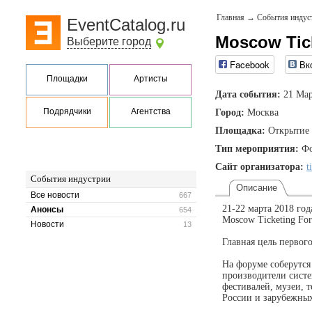
Главная
→
События индус
EventCatalog.ru
Moscow Tic
Выберите город
Facebook
Вк
Площадки
Артисты
Дата события:
21 Мар
Подрядчики
Агентства
Город:
Москва
Площадка:
Открытие 
Тип мероприятия:
Фо
Сайт организатора:
t
События индустрии
Описание
Все новости
667
21-22 марта 2018 го
Анонсы
654
Moscow Ticketing Fo
Новости
13
Главная цель перво
На форуме соберутся
производители систе
фестивалей, музеи, 
России и зарубежных