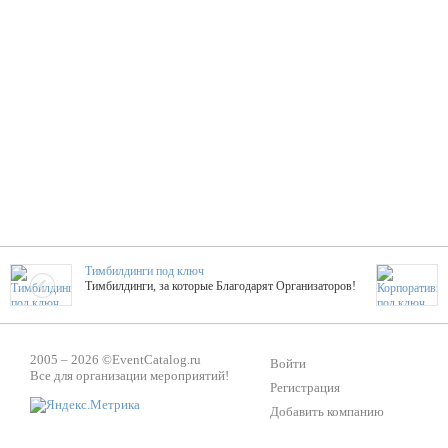
Тимбилдинги под ключ
Тимбилдинги, за которые Благодарят Организаторов!
Жажда Творчества
2005 – 2026 ©
EventCatalog.ru
ТОПовые мастер-классы на мероприятие! Гибкие цены!
Войти
Все для организации мероприятий!
Регистрация
Добавить компанию
ShowTex - Декор и Ди
Мас
ShowTex - производитель огнестойких декораций
ТОП