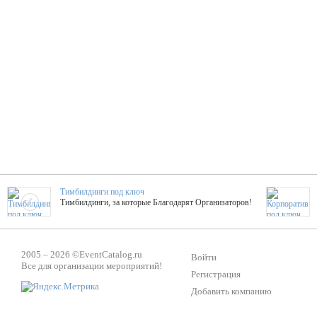
Тимбилдинги под ключ
Тимбилдинги, за которые Благодарят Организаторов!
Жажда Творчества
2005 – 2026 ©
EventCatalog.ru
ТОПовые мастер-классы на мероприятие! Гибкие цены!
Войти
Все для организации мероприятий!
Регистрация
Добавить компанию
ShowTex - Декор и Ди
Мас
ShowTex - производитель огнестойких декораций
ТОП