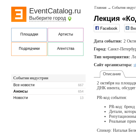
Главная
→
События индус
EventCatalog.ru
Лекция «Ко
Выберите город
Facebook
Вк
Площадки
Артисты
Дата события:
2 Октя
Подрядчики
Агентства
Город:
Санкт-Петербу
Тип мероприятия:
Ле
Сайт организатора:
s
Описание
События индустрии
2 октября на площад
Все новости
667
ДНК ивента, обсудя
Анонсы
654
PR-код события:
Новости
13
PR-код: бренд
Детали, котор
Репутационный
Реальные при
Спикер: Наталья Бел