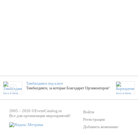
Тимбилдинги под ключ
Тимбилдинги, за которые Благодарят Организаторов!
Жажда Творчества
2005 – 2026 ©
EventCatalog.ru
ТОПовые мастер-классы на мероприятие! Гибкие цены!
Войти
Все для организации мероприятий!
Регистрация
Добавить компанию
ShowTex - Декор и Ди
Мас
ShowTex - производитель огнестойких декораций
ТОП