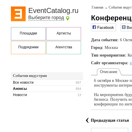
Главная
→
События индус
EventCatalog.ru
Конференц
Выберите город
Facebook
Вк
Площадки
Артисты
Дата события:
6 Октя
Подрядчики
Агентства
Город:
Москва
Тип мероприятия:
Ко
Сайт организатора:
g
Описание
События индустрии
6 октября в Москве 
Все новости
667
инструменты интерне
Анонсы
654
На мероприятии буду
Новости
13
бизнеса. Получить н
конференции по инте
‹
Предыдущая статья