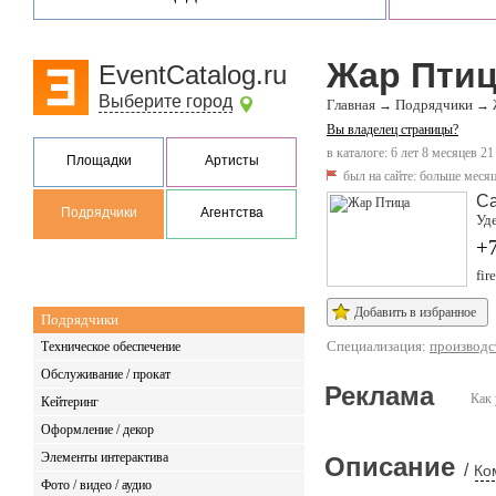
Жар Пти
EventCatalog.ru
Выберите город
Главная
Подрядчики
→
→
Вы владелец страницы?
в каталоге: 6 лет 8 месяцев 21
Площадки
Артисты
был на сайте:
больше месяц
Са
Подрядчики
Агентства
Уде
+7
fir
Добавить в избранное
Подрядчики
Специализация:
производс
Техническое обеспечение
Обслуживание / прокат
Реклама
Как 
Кейтеринг
Оформление / декор
Элементы интерактива
Описание
/
Ко
Фото / видео / аудио