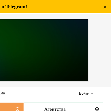
в Telegram!
ама
Войти
Агентства