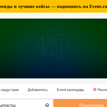
ренды и лучшие кейсы — подпишись на Event.ru 
 индустрии
Добавилось
Event календарь
Рекл
Артисты
Подрядчики