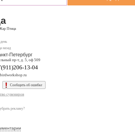
ца
Жар Птица
 день
а назад
нкт-Петербург
льный пр-т, д. 5, оф 509
(911)206-13-04
ebirdworkshop.ru
Сообщить об ошибке
тво сувениров
убрать рекламу?
мментарии