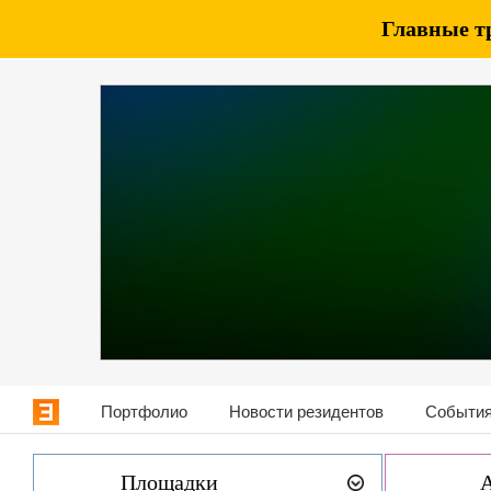
Главные т
Портфолио
Новости резидентов
События
Площадки