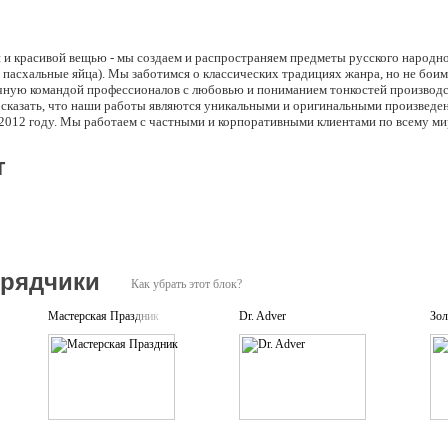
й и красивой вещью - мы создаем и распространяем предметы русского народн
пасхальные яйца). Мы заботимся о классических традициях жанра, но не бои
чную командой профессионалов с любовью и пониманием тонкостей производс
сказать, что наши работы являются уникальными и оригинальными произведе
 2012 году. Мы работаем с частными и корпоративными клиентами по всему ми
т
дрядчики
Как убрать этот блок?
Мастерская Праздник
Dr. Adver
Зол