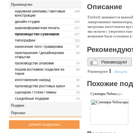
Производство
Описание
наружная реклама / световые
148
конструкции
Firebird занимается важно
дизайн-студии
лакированные миниатюры, 
140
матрешка изготовлена вру
широкоформатная печать
127
мы можем с уверенностью 
производство сувениров
127
компания была основана в
типографии
110
нанесение лого / гравировка
97
Рекомендую
приглашения / дизайнерские
93
открытки
производство упаковки
74
пошив костюмов / изделия из
58
1
Рекомендуют
:
Alexgrim
ткани
изготовление наград
40
Похожие по
производство ростовых кукол
38
сценарии / стихи / гимны
23
Сувениры Чебоксары
съедобные подарки
14
Подарки
Персонал
добавить подрядчика