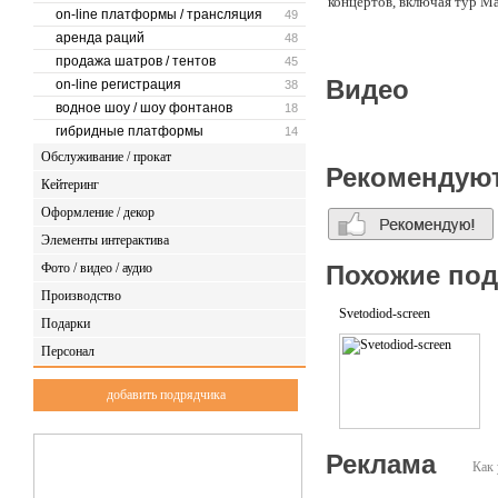
концертов, включая тур М
on-line платформы / трансляция
49
аренда раций
48
Что такое Unilumin?
продажа шатров / тентов
45
Видео
on-line регистрация
38
- публичная акционерная 
водное шоу / шоу фонтанов
18
- свыше 211 патентов на 
гибридные платформы
14
Обслуживание / прокат
- свыше 1800 сотрудников,
Рекомендую
Кейтеринг
- штаб-квартира и два зав
Оформление / декор
- получены ГОСТ, а также
Элементы интерактива
Фото / видео / аудио
Похожие по
- лучшее соотношение цен
Производство
- клиенты из 120 стран ми
Svetodiod-screen
Подарки
- грандиозные проекты
Персонал
- первый в мире экран с ш
добавить подрядчика
Реклама
Как 