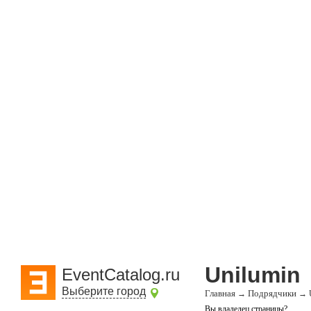
Unilumin
EventCatalog.ru
Выберите город
Главная
Подрядчики
→
→
Вы владелец страницы?