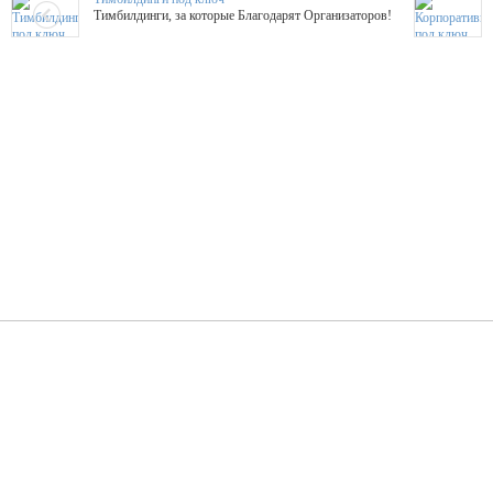
Тимбилдинги, за которые Благодарят Организаторов!
Жажда Творчества
ТОПовые мастер-классы на мероприятие! Гибкие цены!
ShowTex - Декор и Ди
Мас
ShowTex - производитель огнестойких декораций
ТОП
Группа «Москвичка»
3D 
Настроение, стиль, настоящий драйв в Ваш день!
Кажд
ПК Киловатт Уфа
Вячеслав Вер
Техническое обеспечение мероприятий
Ведущий - за 