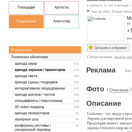
в каталоге: 11 лет 6 месяцев 1
Площадки
Артисты
был на сайте:
больше месяц
М
Подрядчики
Агентства
ул
+
ww
Добавить в избранное
Подрядчики
Специализация:
аренда эк
Техническое обеспечение
аренда звука
523
Реклама
аренда экранов / проекторов
474
Как 
аренда света
459
аренда сцены / подиумов
320
Фото
интерактивное оборудование
242
/
/
Описание
аренда шатров / тентов
166
спецэффекты / пиротехника
129
Описание
3D video mapping
108
аренда генераторов
91
Unilumin - это лидер в пр
Экраны для наружной рекл
лазерное шоу
84
Продукция нашего завода 
конференц системы /
49
экраны Unilumin широко и
синхронный перевод