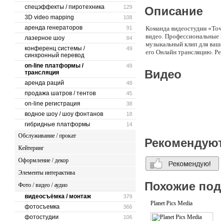
спецэффекты / пиротехника
129
Описание
3D video mapping
108
аренда генераторов
91
Команда видеостудии «Точ
видео. Профессиональные 
лазерное шоу
84
музыкальный клип для ваше
конференц системы /
49
его Онлайн трансляцию. Р
синхронный перевод
on-line платформы /
49
Видео
трансляция
аренда раций
48
продажа шатров / тентов
45
on-line регистрация
38
водное шоу / шоу фонтанов
18
гибридные платформы
14
Обслуживание / прокат
Рекомендую
Кейтеринг
Оформление / декор
Элементы интерактива
Похожие по
Фото / видео / аудио
видеосъёмка / монтаж
379
Planet Pics Media
фотосъемка
366
фотостудии
106