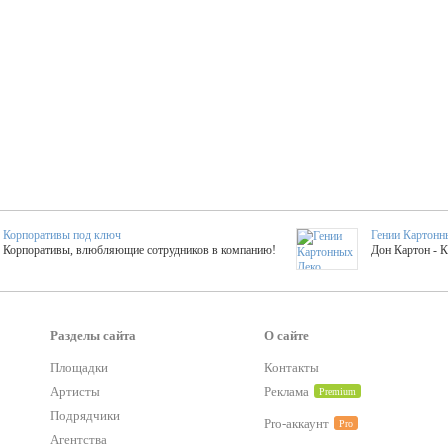
Корпоративы под ключ
Гении Картонн
Корпоративы, влюбляющие сотрудников в компанию!
Дон Картон - 
Выездные мастер-клас
Группа KAL
Более 420 мастер-классов на выезде на мероприятие!
Яркое музыка
Разделы сайта
О сайте
Площадки
Контакты
тер-классы
Букинг компания №1
Артисты
Реклама
Premium
 25 активностей! Смета за 15 минут!
Оперативная информация о люб
Подрядчики
Pro-аккаунт
Pro
Агентства