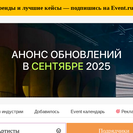
ренды и лучшие кейсы — подпишись на Event.ru 
 индустрии
Добавилось
Event календарь
Рекл
Артисты
Подрядчики