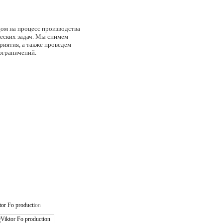
дом на процесс производства
еских задач. Мы снимем
риятия, а также проведем
ограничений.
tor Fo production