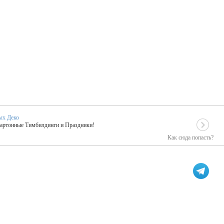
ых Деко
Картонные Тимбилдинги и Праздники!
Как сюда попасть?
EIDOSKOP
льное событие вашего праздника!
ых зарубежных артистах