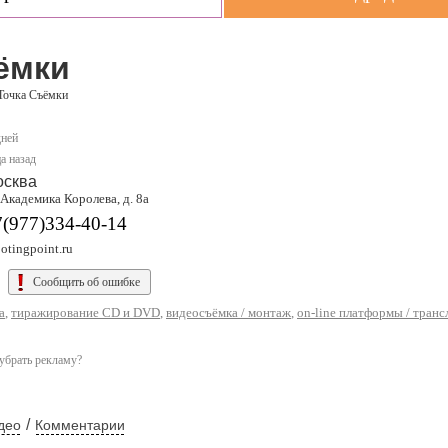
ёмки
Точка Съёмки
дней
а назад
осква
 Академика Королева, д. 8а
7(977)334-40-14
otingpoint.ru
Сообщить об ошибке
а
,
тиражирование CD и DVD
,
видеосъёмка / монтаж
,
on-line платформы / транс
убрать рекламу?
/
део
Комментарии