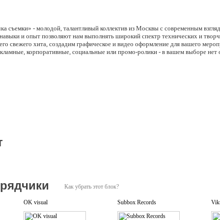
ка съемки» - молодой, талантливый коллектив из Москвы с современным взгля
навыки и опыт позволяют нам выполнять широкий спектр технических и творч
го свежего хита, создадим графическое и видео оформление для вашего мероп
екламные, корпоративные, социальные или промо-ролики - в вашем выборе нет 
т
дрядчики
Как убрать этот блок?
OK visual
Subbox Records
Vik