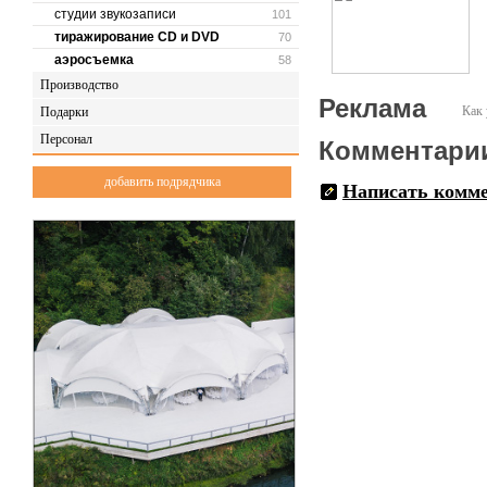
студии звукозаписи
101
тиражирование CD и DVD
70
аэросъемка
58
Производство
Реклама
Как 
Подарки
Персонал
Комментари
добавить подрядчика
Написать комм