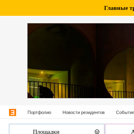
Главные т
Портфолио
Новости резидентов
События
Площадки