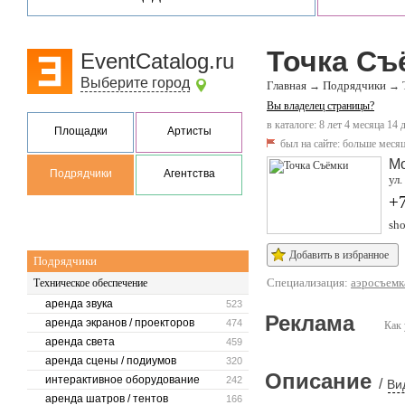
Точка Съ
EventCatalog.ru
Выберите город
Главная
Подрядчики
→
→
Вы владелец страницы?
в каталоге: 8 лет 4 месяца 14 
Площадки
Артисты
был на сайте:
больше месяц
М
Подрядчики
Агентства
ул.
+
sho
Добавить в избранное
Подрядчики
Специализация:
аэросъемк
Техническое обеспечение
аренда звука
523
Реклама
аренда экранов / проекторов
474
Как 
аренда света
459
аренда сцены / подиумов
320
Описание
интерактивное оборудование
242
/
Ви
аренда шатров / тентов
166