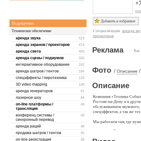
+
eve
Добавить в избранное
Подрядчики
Специализация:
аренда зву
Техническое обеспечение
проекторов
аренда звука
523
аренда экранов / проекторов
474
Реклама
Как 
аренда света
459
аренда сцены / подиумов
320
интерактивное оборудование
242
Фото
/
/
Описание
аренда шатров / тентов
166
спецэффекты / пиротехника
129
Описание
3D video mapping
108
аренда генераторов
91
Компания «Техника Событи
лазерное шоу
84
Ростове-на-Дону и в друг
on-line платформы /
49
обслуживанием звукового,
трансляция
спецэффектов, а так же те
конференц системы /
49
синхронный перевод
Мы работаем там, где нужн
аренда раций
48
онлайн трансляции 
продажа шатров / тентов
45
организация выездн
on-line регистрация
38
корпоративные соб