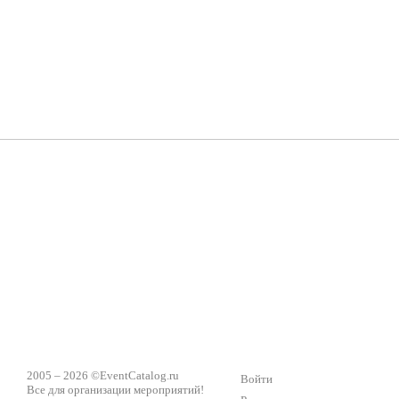
ShowTex - Декор и Ди
Мас
ShowTex - производитель огнестойких декораций
ТОП
Группа «Москвичка»
3D 
Настроение, стиль, настоящий драйв в Ваш день!
Кажд
ПК Киловатт Уфа
Вячеслав Вер
Техническое обеспечение мероприятий
Ведущий - за 
2005 – 2026 ©
EventCatalog.ru
Войти
Все для организации мероприятий!