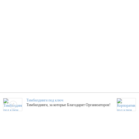
Тимбилдинги под ключ
Тимбилдинги, за которые Благодарят Организаторов!
Жажда Творчества
ТОПовые мастер-классы на мероприятие! Гибкие цены!