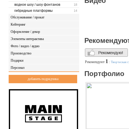
Видео
частные события
водное шоу / шоу фонтанов
18
концерты звезд
гибридные платформы
14
конференции
Обслуживание / прокат
презентационные м
маркетинговые мер
Кейтеринг
свадебные приемы
Оформление / декор
городские праздни
фестивали
Рекомендую
Элементы интерактива
Фото / видео / аудио
Компания «Техника Событ
Производство
выполнять любые задачи. 
оперативно решать любые 
1
Подарки
Рекомендуют
:
Творческая 
Персонал
Портфолио
добавить подрядчика