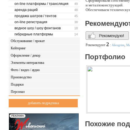
Сформировали собственну
on-line платформы / трансляция
49
и металлоконструкций.
Обеспечиваем техническу
аренда раций
48
Принимали участие в подг
продажа шатров / тентов
45
Сочи 2014 г., Чемпионата 
Рекомендую
on-line регистрация
38
других.
водное шоу / шоу фонтанов
18
гибридные платформы
14
Обслуживание / прокат
2
Рекомендуют
:
Alexgrim
,
Ма
Кейтеринг
Портфолио
Оформление / декор
Элементы интерактива
Фото / видео / аудио
Производство
Подарки
Персонал
добавить подрядчика
Похожие по