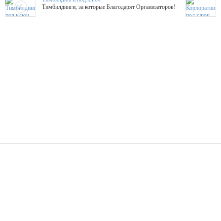
Тимбилдинги, за которые Благодарят Организаторов!
Жажда Творчества
ТОПовые мастер-классы на мероприятие! Гибкие цены!
ShowTex - Декор и Ди
Мас
ShowTex - производитель огнестойких декораций
ТОП
Группа «Москвичка»
3D 
Настроение, стиль, настоящий драйв в Ваш день!
Кажд
ПК Киловатт Уфа
Вячеслав Вер
Техническое обеспечение мероприятий
Ведущий - за 