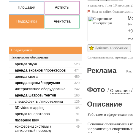
в каталоге: 7 лет 10 месяцев 2
Площадки
Артисты
был на сайте:
больше месяц
М
Подрядчики
Агентства
ул.
+
s-c
Добавить в избранное
Подрядчики
Специализация:
аренда сц
Техническое обеспечение
аренда звука
523
Реклама
аренда экранов / проекторов
474
Как 
аренда света
459
аренда сцены / подиумов
320
Фото
интерактивное оборудование
242
/
/
Описание
аренда шатров / тентов
166
спецэффекты / пиротехника
129
Описание
3D video mapping
108
аренда генераторов
91
Работаем в сфере техниче
лазерное шоу
84
Основная специализация 
конференц системы /
49
и организация спортивных
синхронный перевод