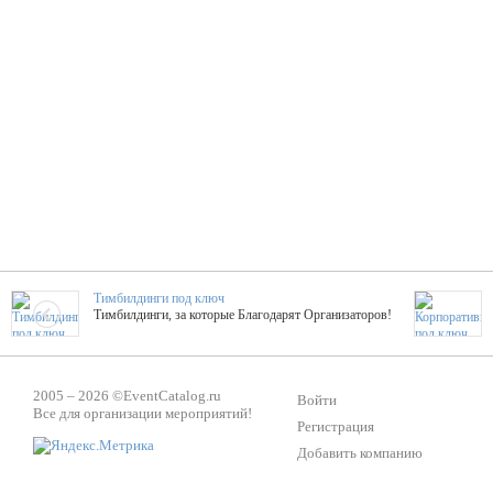
Тимбилдинги под ключ
Тимбилдинги, за которые Благодарят Организаторов!
Жажда Творчества
2005 – 2026 ©
EventCatalog.ru
ТОПовые мастер-классы на мероприятие! Гибкие цены!
Войти
Все для организации мероприятий!
Регистрация
Добавить компанию
ShowTex - Декор и Ди
Мас
ShowTex - производитель огнестойких декораций
ТОП